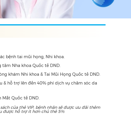
ác bệnh tai mũi họng, Nhi khoa.
ung tâm Nha khoa Quốc tế DND.
phòng khám Nhi khoa & Tai Mũi Họng Quốc tế DND.
u & hỗ trợ lên đến 40% phí dịch vụ chăm sóc da
ện Mắt Quốc tế DND.
sách của thẻ VIP, bệnh nhân sẽ được ưu đãi thêm
u được hỗ trợ ít hơn chủ thẻ 5%