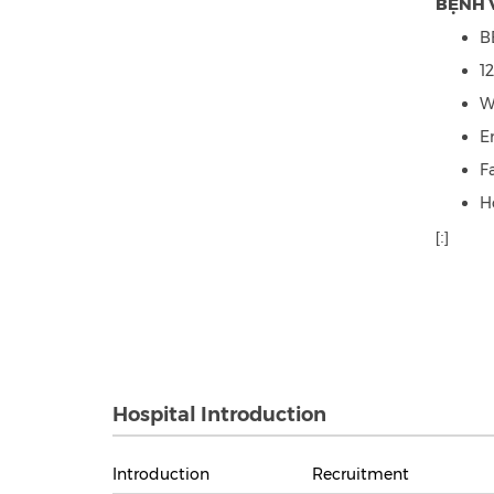
BỆNH V
B
1
W
E
F
H
[:]
Hospital Introduction
Introduction
Recruitment