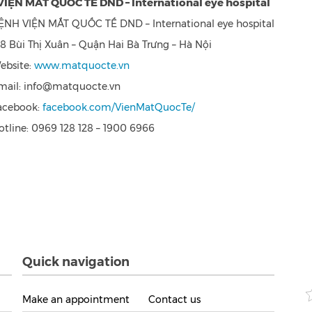
IỆN MẮT QUỐC TẾ DND – International eye hospital
ỆNH VIỆN MẮT QUỐC TẾ DND – International eye hospital
28 Bùi Thị Xuân – Quận Hai Bà Trưng – Hà Nội
ebsite:
www.matquocte.vn
mail: info@matquocte.vn
acebook:
facebook.com/VienMatQuocTe/
otline: 0969 128 128 – 1900 6966
Quick navigation
Make an appointment
Contact us