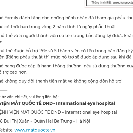
hẻ Family dành tặng cho những bệnh nhân đã tham gia phẫu thuật
hẻ có thời hạn trong vòng 2 năm tính từ ngày phẫu thuật
hủ thẻ và 5 người thành viên có tên trong bản đăng ký được kh
ần
hủ thẻ được hỗ trợ 15% và 5 thành viên có tên trong bản đăng ký
iện (Riêng phẫu thuật thì mức hỗ trợ sẽ được áp dụng sau khi đã t
hẻ hạng được cấp là hạng thông thường, nếu sử dụng thường x
ỗ trợ cao hơn.
hẻ không quy đổi thành tiền mặt và không cộng dồn hỗ trợ
—–
tư vấn chi tiết, vui lòng liên hệ:
IỆN MẮT QUỐC TẾ DND – International eye hospital
ỆNH VIỆN MẮT QUỐC TẾ DND – International eye hospital
28 Bùi Thị Xuân – Quận Hai Bà Trưng – Hà Nội
ebsite:
www.matquocte.vn