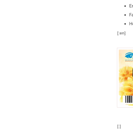
E
F
H
[:en]
[:]