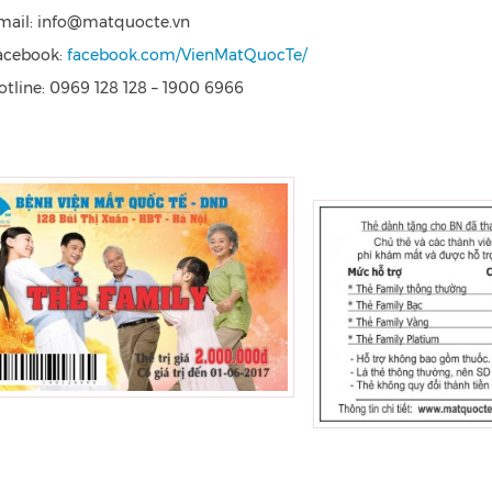
mail: info@matquocte.vn
acebook:
facebook.com/VienMatQuocTe/
otline: 0969 128 128 – 1900 6966
<->