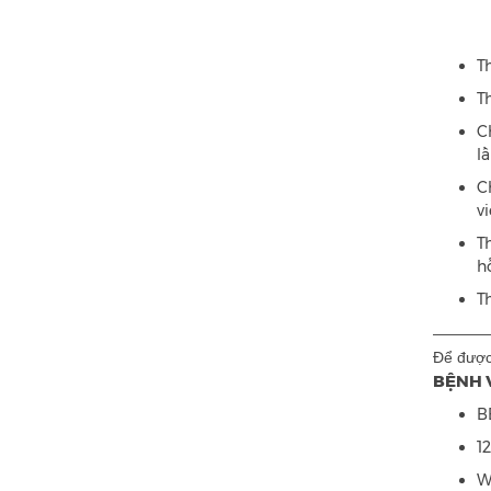
T
T
C
l
C
v
T
h
T
————
Để được 
BỆNH V
B
1
W