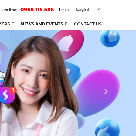
0968.115.588
Hotline:
Login
MERS
NEWS AND EVENTS
CONTACT US
Next