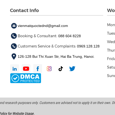
Contact Info
Wor
Mon
vienmatquoctednd@gmail.com
Tues
Booking & Consultant:
088 604 8228
Wed
Customers Service & Complaints:
0969.128.128
Thur
126-128 Bui Thi Xuan Str, Hai Ba Trung, Hanoi.
Frid
Satu
Sund
d research purposes only. Customers are advised not to apply it on their own. DND
olicy for Website Usage.