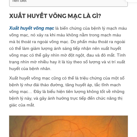
nên biết
XUẤT HUYẾT VÕNG MẠC LÀ GÌ?
Xuất huyết võng mạc
là biến chứng của bệnh lý mạch máu
võng mạc, nó xảy ra khi máu không nằm trong mạch máu
mà bị thoát ra ngoài võng mạc. Do phấn máu thoát ra ngoài
có thể làm giảm lượng ánh sáng tiếp nhận nên xuất huyết
võng mạc có thể gây nhìn mờ đột ngột, đau và đỏ mắt. Tình
trạng nhìn mờ nhiều hay ít là tùy theo số lượng và vị trí xuất
huyết của bệnh nhân.
Xuất huyết võng mạc cũng có thể là triệu chứng của một số
bệnh lý như đái tháo đường, tăng huyết áp, tắc tĩnh mạch
võng mạc… Đây là biểu hiện tiên lượng không tốt về những
bệnh lý này, và gây ảnh hưởng trực tiếp đến chức năng thị
giác của mắt.