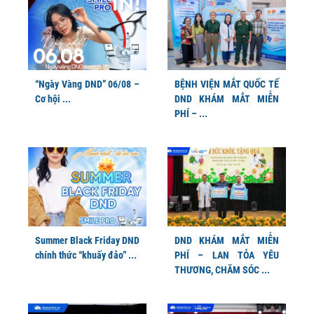
“Ngày Vàng DND” 06/08 –
BỆNH VIỆN MẮT QUỐC TẾ
Cơ hội ...
DND KHÁM MẮT MIỄN
PHÍ – ...
Summer Black Friday DND
DND KHÁM MẮT MIỄN
chính thức “khuấy đảo” ...
PHÍ – LAN TỎA YÊU
THƯƠNG, CHĂM SÓC ...