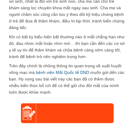
sơ sinh, nhất là đối với trẻ sinh non, cha mẹ cần cho trẻ
khám sàng lọc chuyên khoa mắt ngay sau sinh. Cha mẹ và
người chăm sóc cũng cần lưu ý theo dõi kỹ triệu chứng bệnh
ở trẻ để đưa đi thăm khám, điều trị kịp thời, tránh biến chứng
đáng tiếc.
Khi có bất kỳ biểu hiện bất thường nào ở mắt chẳng hạn như
đỏ, đau nhức mắt hoặc nhìn mờ… thì bạn cần đến các cơ sở
y tế uy tín để thăm khám và chữa bệnh càng sớm càng tốt,
tránh để bệnh trở nên nghiêm trọng hơn.
Trên đây chính là những thông tin quan trọng về xuất huyết
võng mạc mà
bệnh viện Mắt Quốc tế DND
muốn gửi dến các
bạn. Hy vọng sau bài viết này các bạn đã có thêm được
nhiều kiến thức bổ ích để có thể giữ cho đôi mắt của mình
luôn được khỏe mạnh.