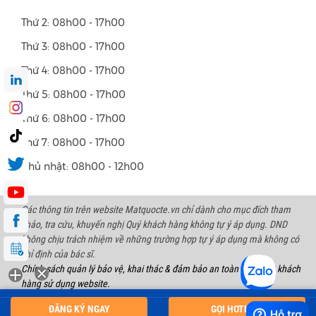
Thứ 2: 08h00 - 17h00
Thứ 3: 08h00 - 17h00
Thứ 4: 08h00 - 17h00
Thứ 5: 08h00 - 17h00
Thứ 6: 08h00 - 17h00
Thứ 7: 08h00 - 17h00
Chủ nhật: 08h00 - 12h00
Các thông tin trên website Matquocte.vn chỉ dành cho mục đích tham
khảo, tra cứu, khuyến nghị Quý khách hàng không tự ý áp dụng. DND
không chịu trách nhiệm về những trường hợp tự ý áp dụng mà không có
chỉ định của bác sĩ.
Chính sách quản lý bảo vệ, khai thác & đảm bảo an toàn thông tin khách
hàng sử dụng website.
Copyright 2023 International Eye Hospital | All right reserved. Address:
ĐĂNG KÝ NGAY
GỌI HOTLINE
128 Bùi Thị Xuân Str, Hà Nội.