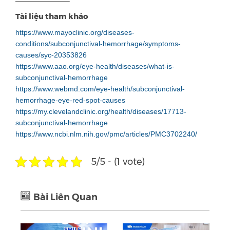
———————–
Tài liệu tham khảo
https://www.mayoclinic.org/diseases-
conditions/subconjunctival-hemorrhage/symptoms-
causes/syc-20353826
https://www.aao.org/eye-health/diseases/what-is-
subconjunctival-hemorrhage
https://www.webmd.com/eye-health/subconjunctival-
hemorrhage-eye-red-spot-causes
https://my.clevelandclinic.org/health/diseases/17713-
subconjunctival-hemorrhage
https://www.ncbi.nlm.nih.gov/pmc/articles/PMC3702240/
5/5 - (1 vote)
Bài Liên Quan