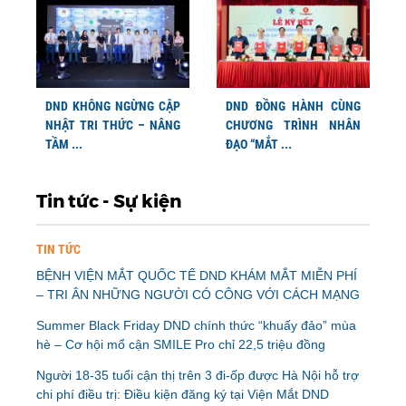
DND KHÔNG NGỪNG CẬP
DND ĐỒNG HÀNH CÙNG
NHẬT TRI THỨC – NÂNG
CHƯƠNG TRÌNH NHÂN
TẦM ...
ĐẠO “MẮT ...
Tin tức - Sự kiện
TIN TỨC
BỆNH VIỆN MẮT QUỐC TẾ DND KHÁM MẮT MIỄN PHÍ
– TRI ÂN NHỮNG NGƯỜI CÓ CÔNG VỚI CÁCH MẠNG
Summer Black Friday DND chính thức “khuấy đảo” mùa
hè – Cơ hội mổ cận SMILE Pro chỉ 22,5 triệu đồng
Người 18-35 tuổi cận thị trên 3 đi-ốp được Hà Nội hỗ trợ
chi phí điều trị: Điều kiện đăng ký tại Viện Mắt DND