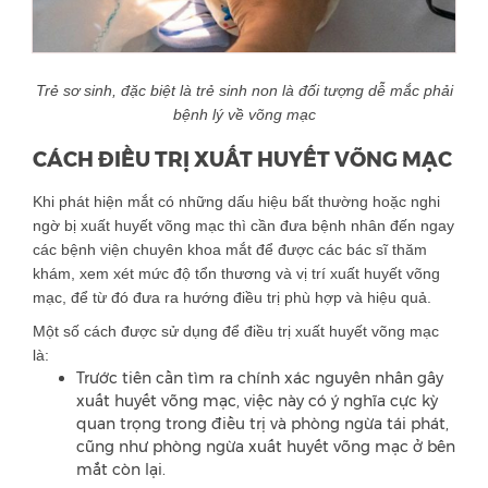
Trẻ sơ sinh, đặc biệt là trẻ sinh non là đối tượng dễ mắc phải
bệnh lý về võng mạc
CÁCH ĐIỀU TRỊ XUẤT HUYẾT VÕNG MẠC
Khi phát hiện mắt có những dấu hiệu bất thường hoặc nghi
ngờ bị xuất huyết võng mạc thì cần đưa bệnh nhân đến ngay
các bệnh viện chuyên khoa mắt để được các bác sĩ thăm
khám, xem xét mức độ tổn thương và vị trí xuất huyết võng
mạc, để từ đó đưa ra hướng điều trị phù hợp và hiệu quả.
Một số cách được sử dụng để điều trị xuất huyết võng mạc
là:
Trước tiên cần tìm ra chính xác nguyên nhân gây
xuất huyết võng mạc, việc này có ý nghĩa cực kỳ
quan trọng trong điều trị và phòng ngừa tái phát,
cũng như phòng ngừa xuất huyết võng mạc ở bên
mắt còn lại.