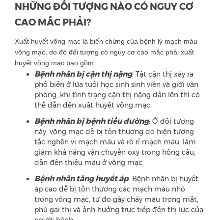
NHỮNG ĐỐI TƯỢNG NÀO CÓ NGUY CƠ
CAO MẮC PHẢI?
Xuất huyết võng mạc là biến chứng của bệnh lý mạch máu
võng mạc, do đó đối tượng có nguy cơ cao mắc phải xuất
huyết võng mạc bao gồm:
Bệnh nhân bị cận thị nặng
: Tật cận thị xảy ra
phổ biến ở lứa tuổi học sinh sinh viên và giới văn
phòng, khi tình trạng cận thị nặng dần lên thì có
thể dẫn đến xuất huyết võng mạc.
Bệnh nhân bị bệnh tiểu đường
: Ở đối tượng
này, võng mạc dễ bị tổn thương do hiện tượng
tắc nghẽn vi mạch máu và rò rỉ mạch máu, làm
giảm khả năng vận chuyển oxy trong hồng cầu,
dẫn đến thiếu máu ở võng mạc.
Bệnh nhân tăng huyết áp
: Bệnh nhân bị huyết
áp cao dễ bị tổn thương các mạch máu nhỏ
trong võng mạc, từ đó gây chảy máu trong mắt,
phù gai thị và ảnh hưởng trực tiếp đến thị lực của