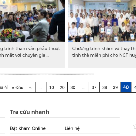
g trình tham vấn phẫu thuật
Chương trình khám và thay th
nh mắt với chuyên gia ...
tinh thể miễn phí cho NCT huyệ
a 41
...
...
40
« Đầu
«
10
20
30
37
38
39
Tra cứu nhanh
Đặt khám Online
Liên hệ