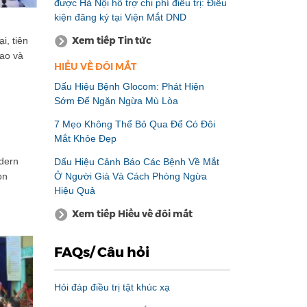
được Hà Nội hỗ trợ chi phí điều trị: Điều
kiện đăng ký tại Viện Mắt DND
Xem tiếp Tin tức
i, tiên
cao và
HIỂU VỀ ĐÔI MẮT
Dấu Hiệu Bệnh Glocom: Phát Hiện
Sớm Để Ngăn Ngừa Mù Lòa
7 Mẹo Không Thể Bỏ Qua Để Có Đôi
Mắt Khỏe Đẹp
odern
Dấu Hiệu Cảnh Báo Các Bệnh Về Mắt
Ở Người Già Và Cách Phòng Ngừa
on
Hiệu Quả
Xem tiếp Hiểu về đôi mắt
FAQs/ Câu hỏi
Hỏi đáp điều trị tật khúc xạ