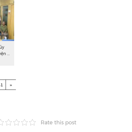
ủy
n ...
41
»
Rate this post