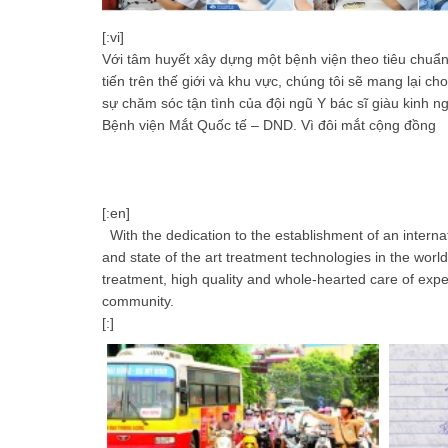
[:vi]
Với tâm huyết xây dựng một bệnh viện theo tiêu chuẩn 
tiến trên thế giới và khu vực, chúng tôi sẽ mang lại c
sự chăm sóc tận tình của đội ngũ Y bác sĩ giàu kinh n
Bệnh viện Mắt Quốc tế – DND. Vì đôi mắt cộng đồng
[:en]
With the dedication to the establishment of an interna
and state of the art treatment technologies in the worl
treatment, high quality and whole-hearted care of exper
community.
[:]