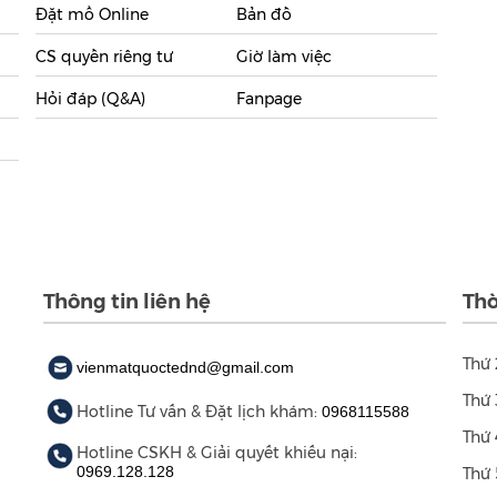
Đặt mổ Online
Bản đồ
CS quyền riêng tư
Giờ làm việc
Hỏi đáp (Q&A)
Fanpage
Thông tin liên hệ
Thờ
Thứ 
vienmatquoctednd@gmail.com
Thứ 
Hotline Tư vấn & Đặt lịch khám:
0968115588
Thứ 
Hotline CSKH & Giải quyết khiếu nại:
0969.128.128
Thứ 