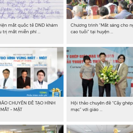
viện mắt quốc tế DND khám
Chương trình “Mắt sáng cho n
u trị mắt miễn phí ...
cao tuổi” tại huyện ...
HẢO CHUYÊN ĐỀ TẠO HÌNH
Hội thảo chuyên đề “Cấy ghép
MẮT – MẶT
mạc” với giáo ...