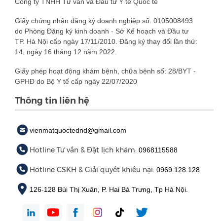
Công ty TNHH Tư vấn và Đầu tư Y tế Quốc tế
Giấy chứng nhận đăng ký doanh nghiệp số: 0105008493
do Phòng Đăng ký kinh doanh - Sở Kế hoạch và Đầu tư
TP. Hà Nội cấp ngày 17/11/2010. Đăng ký thay đổi lần thứ:
14, ngày 16 tháng 12 năm 2022.
Giấy phép hoạt động khám bệnh, chữa bệnh số: 28/BYT -
GPHĐ do Bộ Y tế cấp ngày 22/07/2020
Thông tin liên hệ
vienmatquoctednd@gmail.com
Hotline Tư vấn & Đặt lịch khám:
0968115588
Hotline CSKH & Giải quyết khiếu nại:
0969.128.128
126-128 Bùi Thị Xuân, P. Hai Bà Trưng, Tp Hà Nội.