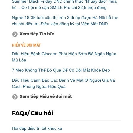
Summer Black Friday DND chính thức “khuấy đảo” mùa
hè – Cơ hội mổ cận SMILE Pro chỉ 22,5 triệu đồng
Người 18-35 tuổi cận thị trên 3 đi-ốp được Hà Nội hỗ trợ
chi phí điều trị: Điều kiện đăng ký tại Viện Mắt DND
Xem tiếp Tin tức
HIỂU VỀ ĐÔI MẮT
Dấu Hiệu Bệnh Glocom: Phát Hiện Sớm Để Ngăn Ngừa
Mù Lòa
7 Mẹo Không Thể Bỏ Qua Để Có Đôi Mắt Khỏe Đẹp
Dấu Hiệu Cảnh Báo Các Bệnh Về Mắt Ở Người Già Và
Cách Phòng Ngừa Hiệu Quả
Xem tiếp Hiểu về đôi mắt
FAQs/ Câu hỏi
Hỏi đáp điều trị tật khúc xạ