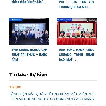
chính thức “khuấy đảo” ...
PHÍ – LAN TỎA YÊU
THƯƠNG, CHĂM SÓC ...
DND KHÔNG NGỪNG CẬP
DND ĐỒNG HÀNH CÙNG
NHẬT TRI THỨC – NÂNG
CHƯƠNG TRÌNH NHÂN
TẦM ...
ĐẠO “MẮT ...
Tin tức - Sự kiện
TIN TỨC
BỆNH VIỆN MẮT QUỐC TẾ DND KHÁM MẮT MIỄN PHÍ
– TRI ÂN NHỮNG NGƯỜI CÓ CÔNG VỚI CÁCH MẠNG