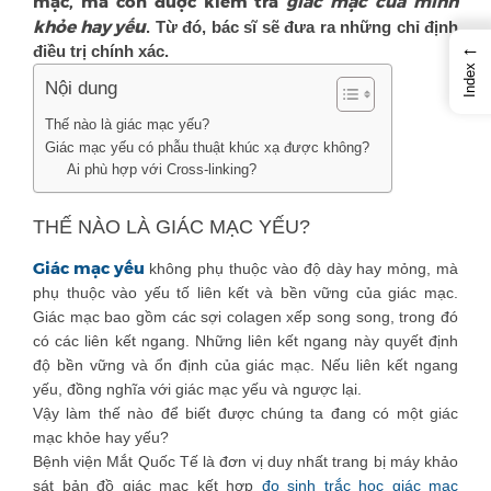
giác mạc của mình
mạc, mà còn được kiểm tra
u
khỏe hay yế
. Từ đó, bác sĩ sẽ đưa ra những chỉ định
←
điều trị chính xác.
Index
Nội dung
Thế nào là giác mạc yếu?
Giác mạc yếu có phẫu thuật khúc xạ được không?
Ai phù hợp với Cross-linking?
THẾ NÀO LÀ GIÁC MẠC YẾU?
Giác mạc yếu
không phụ thuộc vào độ dày hay mỏng, mà
phụ thuộc vào yếu tố liên kết và bền vững của giác mạc.
Giác mạc bao gồm các sợi colagen xếp song song, trong đó
có các liên kết ngang. Những liên kết ngang này quyết định
độ bền vững và ổn định của giác mạc. Nếu liên kết ngang
yếu, đồng nghĩa với giác mạc yếu và ngược lại.
Vậy làm thế nào để biết được chúng ta đang có một giác
mạc khỏe hay yếu?
Bệnh viện Mắt Quốc Tế là đơn vị duy nhất trang bị máy khảo
sát bản đồ giác mạc kết hợp
đo sinh trắc học giác mạc