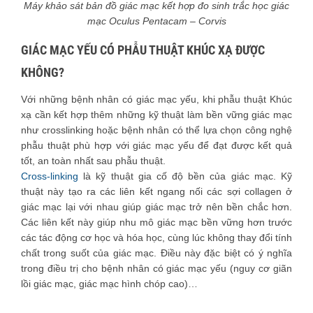
Máy khảo sát bản đồ giác mạc kết hợp đo sinh trắc học giác
mạc Oculus Pentacam – Corvis
GIÁC MẠC YẾU CÓ PHẪU THUẬT KHÚC XẠ ĐƯỢC
KHÔNG?
Với những bệnh nhân có giác mạc yếu, khi phẫu thuật Khúc
xạ cần kết hợp thêm những kỹ thuật làm bền vững giác mạc
như crosslinking hoặc bệnh nhân có thể lựa chọn công nghệ
phẫu thuật phù hợp với giác mạc yếu để đạt được kết quả
tốt, an toàn nhất sau phẫu thuật.
Cross-linking
là kỹ thuật gia cố độ bền của giác mạc. Kỹ
thuật này tạo ra các liên kết ngang nối các sợi collagen ở
giác mạc lại với nhau giúp giác mạc trở nên bền chắc hơn.
Các liên kết này giúp nhu mô giác mạc bền vững hơn trước
các tác động cơ học và hóa học, cùng lúc không thay đổi tính
chất trong suốt của giác mạc. Điều này đặc biệt có ý nghĩa
trong điều trị cho bệnh nhân có giác mạc yếu (nguy cơ giãn
lồi giác mạc, giác mạc hình chóp cao)…