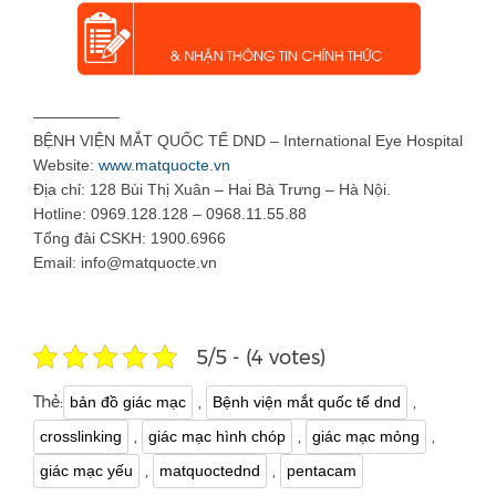
—————–
BỆNH VIỆN MẮT QUỐC TẾ DND – International Eye Hospital
Website:
www.matquocte.vn
Địa chỉ: 128 Bùi Thị Xuân – Hai Bà Trưng – Hà Nội.
Hotline: 0969.128.128 – 0968.11.55.88
Tổng đài CSKH: 1900.6966
Email: info@matquocte.vn
5/5 - (4 votes)
Thẻ:
,
,
bản đồ giác mạc
Bệnh viện mắt quốc tế dnd
,
,
,
crosslinking
giác mạc hình chóp
giác mạc mỏng
,
,
giác mạc yếu
matquoctednd
pentacam