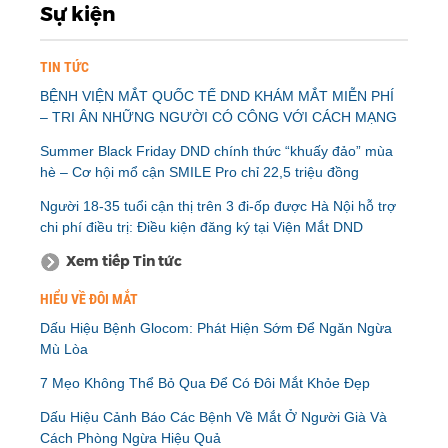
Sự kiện
TIN TỨC
BỆNH VIỆN MẮT QUỐC TẾ DND KHÁM MẮT MIỄN PHÍ
– TRI ÂN NHỮNG NGƯỜI CÓ CÔNG VỚI CÁCH MẠNG
Summer Black Friday DND chính thức “khuấy đảo” mùa
hè – Cơ hội mổ cận SMILE Pro chỉ 22,5 triệu đồng
Người 18-35 tuổi cận thị trên 3 đi-ốp được Hà Nội hỗ trợ
chi phí điều trị: Điều kiện đăng ký tại Viện Mắt DND
Xem tiếp Tin tức
HIỂU VỀ ĐÔI MẮT
Dấu Hiệu Bệnh Glocom: Phát Hiện Sớm Để Ngăn Ngừa
Mù Lòa
7 Mẹo Không Thể Bỏ Qua Để Có Đôi Mắt Khỏe Đẹp
Dấu Hiệu Cảnh Báo Các Bệnh Về Mắt Ở Người Già Và
Cách Phòng Ngừa Hiệu Quả