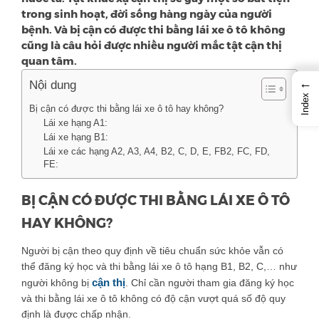
trong sinh hoạt, đời sống hàng ngày của người
bệnh. Và bị cận có được thi bằng lái xe ô tô không
cũng là câu hỏi được nhiều người mắc tật cận thị
quan tâm.
←
Nội dung
Index
Bị cận có được thi bằng lái xe ô tô hay không?
Lái xe hạng A1:
Lái xe hạng B1:
Lái xe các hạng A2, A3, A4, B2, C, D, E, FB2, FC, FD,
FE:
BỊ CẬN CÓ ĐƯỢC THI BẰNG LÁI XE Ô TÔ
HAY KHÔNG?
Người bị cận theo quy định về tiêu chuẩn sức khỏe vẫn có
thể đăng ký học và thi bằng lái xe ô tô hạng B1, B2, C,… như
cận thị
người không bị
. Chỉ cần người tham gia đăng ký học
và thi bằng lái xe ô tô không có độ cận vượt quá số độ quy
định là được chấp nhận.