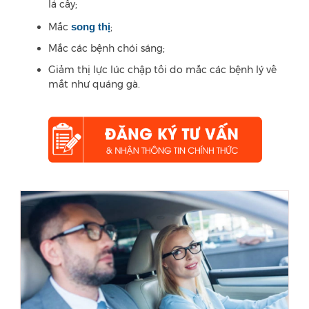
lá cây;
Mắc
song thị
;
Mắc các bệnh chói sáng;
Giảm thị lực lúc chập tối do mắc các bệnh lý về
mắt như quáng gà.