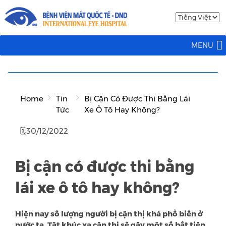
MENU
Home
Tin
Bị Cận Có Được Thi Bằng Lái
Tức
Xe Ô Tô Hay Không?
🗓30/12/2022
Bị cận có được thi bằng
lái xe ô tô hay không?
Hiện nay số lượng người bị cận thị khá phổ biến ở
nước ta. Tật khúc xạ cận thị sẽ gây một số bất tiện