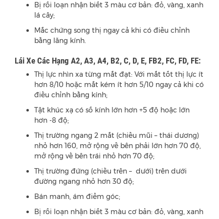
Bị rối loạn nhận biết 3 màu cơ bản: đỏ, vàng, xanh
lá cây;
Mắc chứng song thị ngay cả khi có điều chỉnh
bằng lăng kính.
Lái Xe Các Hạng A2, A3, A4, B2, C, D, E, FB2, FC, FD, FE:
Thị lực nhìn xa từng mắt đạt: Với mắt tốt thị lực ít
hơn 8/10 hoặc mắt kém ít hơn 5/10 ngay cả khi có
điều chỉnh bằng kính;
Tật khúc xạ có số kính lớn hơn +5 độ hoặc lớn
hơn -8 độ;
Thị trường ngang 2 mắt (chiều mũi – thái dương)
nhỏ hơn 160, mở rộng về bên phải lớn hơn 70 độ,
mở rộng về bên trái nhỏ hơn 70 độ;
Thị trường đứng (chiều trên – dưới) trên dưới
đường ngang nhỏ hơn 30 độ;
Bán manh, ám điểm góc;
Bị rối loạn nhận biết 3 màu cơ bản: đỏ, vàng, xanh