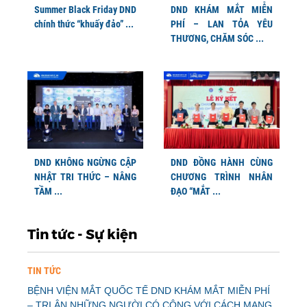
Summer Black Friday DND
DND KHÁM MẮT MIỄN
chính thức “khuấy đảo” ...
PHÍ – LAN TỎA YÊU
THƯƠNG, CHĂM SÓC ...
DND KHÔNG NGỪNG CẬP
DND ĐỒNG HÀNH CÙNG
NHẬT TRI THỨC – NÂNG
CHƯƠNG TRÌNH NHÂN
TẦM ...
ĐẠO “MẮT ...
Tin tức - Sự kiện
TIN TỨC
BỆNH VIỆN MẮT QUỐC TẾ DND KHÁM MẮT MIỄN PHÍ
– TRI ÂN NHỮNG NGƯỜI CÓ CÔNG VỚI CÁCH MẠNG