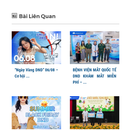
Bài Liên Quan
“Ngày Vàng DND” 06/08 –
BỆNH VIỆN MẮT QUỐC TẾ
Cơ hội ...
DND KHÁM MẮT MIỄN
PHÍ – ...