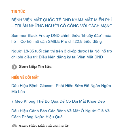
TIN TỨC
BỆNH VIỆN MẮT QUỐC TẾ DND KHÁM MẮT MIỄN PHÍ
– TRI ÂN NHỮNG NGƯỜI CÓ CÔNG VỚI CÁCH MẠNG
Summer Black Friday DND chính thức “khuấy đảo” mùa
hè – Cơ hội mổ cận SMILE Pro chỉ 22,5 triệu đồng
Người 18-35 tuổi cận thị trên 3 đi-ốp được Hà Nội hỗ trợ
chi phí điều trị: Điều kiện đăng ký tại Viện Mắt DND
Xem tiếp Tin tức
HIỂU VỀ ĐÔI MẮT
Dấu Hiệu Bệnh Glocom: Phát Hiện Sớm Để Ngăn Ngừa
Mù Lòa
7 Mẹo Không Thể Bỏ Qua Để Có Đôi Mắt Khỏe Đẹp
Dấu Hiệu Cảnh Báo Các Bệnh Về Mắt Ở Người Già Và
Cách Phòng Ngừa Hiệu Quả
Xem tiếp Hiểu về đôi mắt