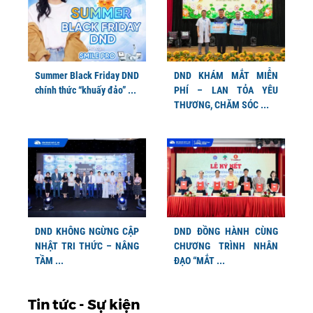
Summer Black Friday DND
DND KHÁM MẮT MIỄN
chính thức “khuấy đảo” ...
PHÍ – LAN TỎA YÊU
THƯƠNG, CHĂM SÓC ...
DND KHÔNG NGỪNG CẬP
DND ĐỒNG HÀNH CÙNG
NHẬT TRI THỨC – NÂNG
CHƯƠNG TRÌNH NHÂN
TẦM ...
ĐẠO “MẮT ...
Tin tức - Sự kiện