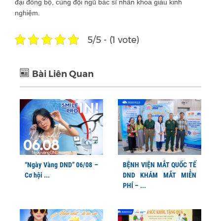
đại đồng bộ, cùng đội ngũ bác sĩ nhãn khoa giàu kinh
nghiệm.
5/5 - (1 vote)
Bài Liên Quan
“Ngày Vàng DND” 06/08 –
BỆNH VIỆN MẮT QUỐC TẾ
Cơ hội ...
DND KHÁM MẮT MIỄN
PHÍ – ...