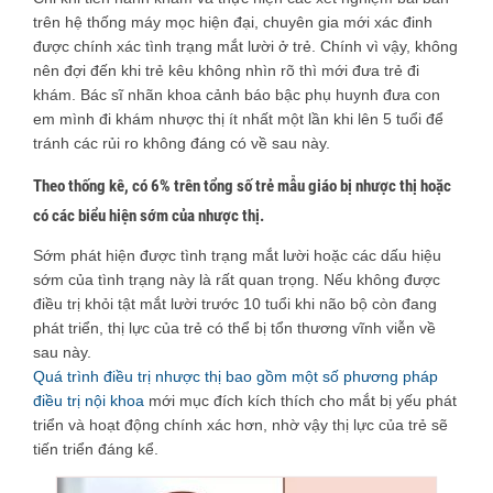
trên hệ thống máy mọc hiện đại, chuyên gia mới xác đinh
được chính xác tình trạng mắt lười ở trẻ. Chính vì vậy, không
nên đợi đến khi trẻ kêu không nhìn rõ thì mới đưa trẻ đi
khám. Bác sĩ nhãn khoa cảnh báo bậc phụ huynh đưa con
em mình đi khám nhược thị ít nhất một lần khi lên 5 tuổi để
tránh các rủi ro không đáng có về sau này.
Theo thống kê, có 6% trên tổng số trẻ mẫu giáo bị nhược thị hoặc
có các biểu hiện sớm của nhược thị.
Sớm phát hiện được tình trạng mắt lười hoặc các dấu hiệu
sớm của tình trạng này là rất quan trọng. Nếu không được
điều trị khỏi tật mắt lười trước 10 tuổi khi não bộ còn đang
phát triển, thị lực của trẻ có thể bị tổn thương vĩnh viễn về
sau này.
Quá trình điều trị nhược thị bao gồm một số phương pháp
điều trị nội khoa
mới mục đích kích thích cho mắt bị yếu phát
triển và hoạt động chính xác hơn, nhờ vậy thị lực của trẻ sẽ
tiến triển đáng kể.