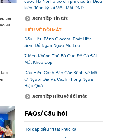
được Hà Nội hỗ trợ chi phí điều trị: Điều
kiện đăng ký tại Viện Mắt DND
Xem tiếp Tin tức
i, tiên
cao và
HIỂU VỀ ĐÔI MẮT
Dấu Hiệu Bệnh Glocom: Phát Hiện
Sớm Để Ngăn Ngừa Mù Lòa
7 Mẹo Không Thể Bỏ Qua Để Có Đôi
Mắt Khỏe Đẹp
odern
Dấu Hiệu Cảnh Báo Các Bệnh Về Mắt
Ở Người Già Và Cách Phòng Ngừa
on
Hiệu Quả
Xem tiếp Hiểu về đôi mắt
FAQs/ Câu hỏi
Hỏi đáp điều trị tật khúc xạ