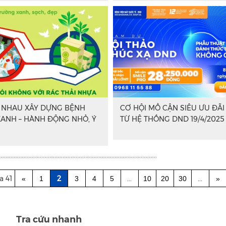
 NHAU XÂY DỰNG BỆNH
CƠ HỘI MỔ CẬN SIÊU ƯU ĐÃI
XANH – HÀNH ĐỘNG NHỎ, Ý
TỪ HỆ THỐNG DND 19/4/2025
a 41
2
...
...
«
1
3
4
5
10
20
30
»
Tra cứu nhanh