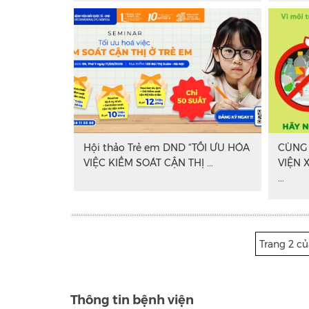
Hội thảo Trẻ em DND “TỐI ƯU HÓA
CÙNG
VIỆC KIỂM SOÁT CẬN THỊ ...
VIỆN 
...
Trang 2 củ
Thông tin bệnh viện