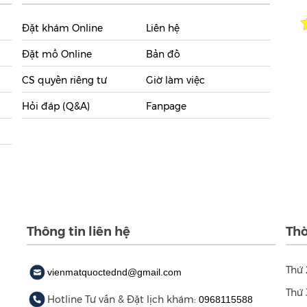
Đặt khám Online
Liên hệ
Đặt mổ Online
Bản đồ
CS quyền riêng tư
Giờ làm việc
Hỏi đáp (Q&A)
Fanpage
Thông tin liên hệ
Thờ
Thứ 
vienmatquoctednd@gmail.com
Thứ 
Hotline Tư vấn & Đặt lịch khám:
0968115588