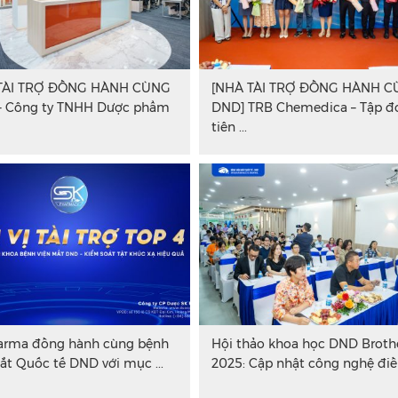
TÀI TRỢ ĐỒNG HÀNH CÙNG
[NHÀ TÀI TRỢ ĐỒNG HÀNH 
– Công ty TNHH Dược phẩm
DND] TRB Chemedica – Tập đ
tiên ...
arma đồng hành cùng bệnh
Hội thảo khoa học DND Broth
ắt Quốc tế DND với mục ...
2025: Cập nhật công nghệ điều 