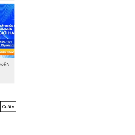
 ĐẾN
Cuối »