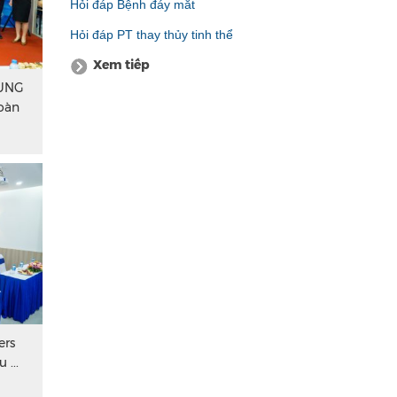
Hỏi đáp Bệnh đáy mắt
Hỏi đáp PT thay thủy tinh thể
Xem tiếp
CÙNG
oàn
ers
...