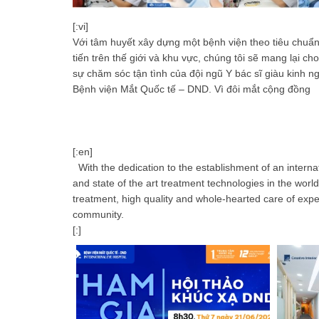
[:vi]
Với tâm huyết xây dựng một bệnh viện theo tiêu chuẩn 
tiến trên thế giới và khu vực, chúng tôi sẽ mang lại c
sự chăm sóc tận tình của đội ngũ Y bác sĩ giàu kinh n
Bệnh viện Mắt Quốc tế – DND. Vì đôi mắt cộng đồng
[:en]
With the dedication to the establishment of an interna
and state of the art treatment technologies in the worl
treatment, high quality and whole-hearted care of exper
community.
[:]