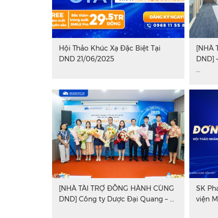
Hội Thảo Khúc Xạ Đặc Biệt Tại
[NHÀ 
DND 21/06/2025
DND] 
...
[NHÀ TÀI TRỢ ĐỒNG HÀNH CÙNG
SK Ph
DND] Công ty Dược Đại Quang – ...
viện M