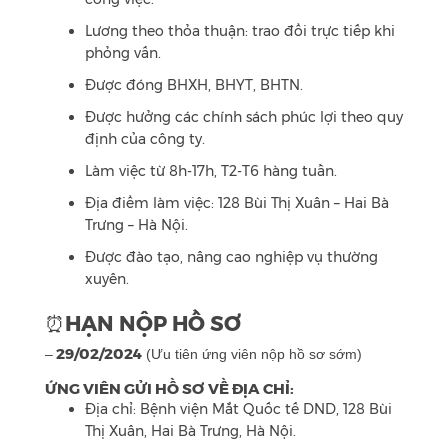
Lương theo thỏa thuận: trao đổi trực tiếp khi
phỏng vấn.
Được đóng BHXH, BHYT, BHTN.
Được hưởng các chính sách phúc lợi theo quy
định của công ty.
Làm việc từ 8h-17h, T2-T6 hàng tuần.
Địa điểm làm việc: 128 Bùi Thị Xuân – Hai Bà
Trưng – Hà Nội.
Được đào tạo, nâng cao nghiệp vụ thường
xuyên.
HẠN NỘP HỒ SƠ
⏰
29/02/2024
–
(Ưu tiên ứng viên nộp hồ sơ sớm)
ỨNG VIÊN GỬI HỒ SƠ VỀ ĐỊA CHỈ:
Địa chỉ: Bệnh viện Mắt Quốc tế DND, 128 Bùi
Thị Xuân, Hai Bà Trưng, Hà Nội.