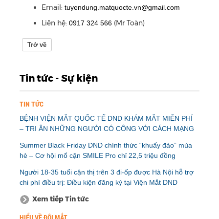
Email:
tuyendung.matquocte.vn@gmail.com
Liên hệ:
(Mr Toàn)
0917 324 566
Trở về
Tin tức - Sự kiện
TIN TỨC
BỆNH VIỆN MẮT QUỐC TẾ DND KHÁM MẮT MIỄN PHÍ
– TRI ÂN NHỮNG NGƯỜI CÓ CÔNG VỚI CÁCH MẠNG
Summer Black Friday DND chính thức “khuấy đảo” mùa
hè – Cơ hội mổ cận SMILE Pro chỉ 22,5 triệu đồng
Người 18-35 tuổi cận thị trên 3 đi-ốp được Hà Nội hỗ trợ
chi phí điều trị: Điều kiện đăng ký tại Viện Mắt DND
Xem tiếp Tin tức
HIỂU VỀ ĐÔI MẮT