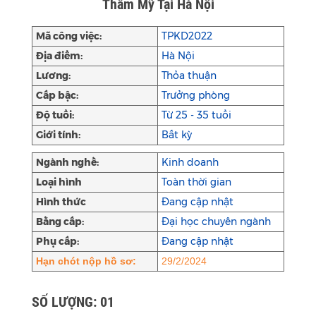
Thẩm Mỹ Tại Hà Nội
Mã công việc:
TPKD2022
Địa điểm:
Hà Nội
Lương:
Thỏa thuận
Cấp bậc:
Trưởng phòng
Độ tuổi:
Từ 25 - 35 tuổi
Giới tính:
Bất kỳ
Ngành nghề:
Kinh doanh
Loại hình
Toàn thời gian
Hình thức
Đang cập nhật
Bằng cấp:
Đại học chuyên ngành
Phụ cấp:
Đang cập nhật
Hạn chót nộp hồ sơ:
29/2/2024
SỐ LƯỢNG: 01