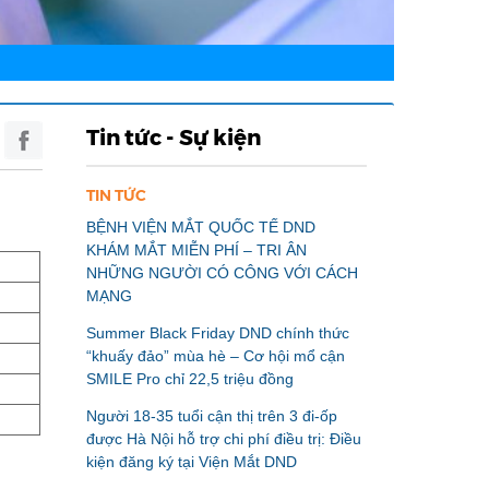
Tin tức - Sự kiện
TIN TỨC
BỆNH VIỆN MẮT QUỐC TẾ DND
KHÁM MẮT MIỄN PHÍ – TRI ÂN
NHỮNG NGƯỜI CÓ CÔNG VỚI CÁCH
MẠNG
Summer Black Friday DND chính thức
“khuấy đảo” mùa hè – Cơ hội mổ cận
SMILE Pro chỉ 22,5 triệu đồng
Người 18-35 tuổi cận thị trên 3 đi-ốp
được Hà Nội hỗ trợ chi phí điều trị: Điều
kiện đăng ký tại Viện Mắt DND