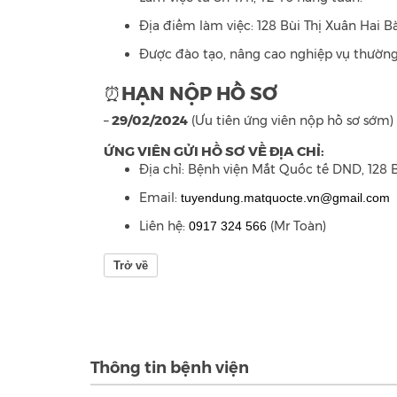
Địa điểm làm việc: 128 Bùi Thị Xuân Hai B
Được đào tạo, nâng cao nghiệp vụ thường
HẠN NỘP HỒ SƠ
⏰
–
29/02/2024
(Ưu tiên ứng viên nộp hồ sơ sớm)
ỨNG VIÊN GỬI HỒ SƠ VỀ ĐỊA CHỈ:
Địa chỉ: Bệnh viện Mắt Quốc tế DND, 128 B
Email:
tuyendung.matquocte.vn@gmail.com
Liên hệ:
(Mr Toàn)
0917 324 566
Trở về
Thông tin bệnh viện