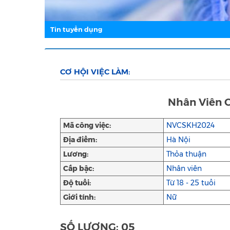
Tin tuyển dụng
CƠ HỘI VIỆC LÀM:
Nhân Viên 
Mã công việc:
NVCSKH2024
Địa điểm:
Hà Nội
Lương:
Thỏa thuận
Cấp bậc:
Nhân viên
Độ tuổi:
Từ 18 - 25 tuổi
Giới tính:
Nữ
SỐ LƯỢNG: 05