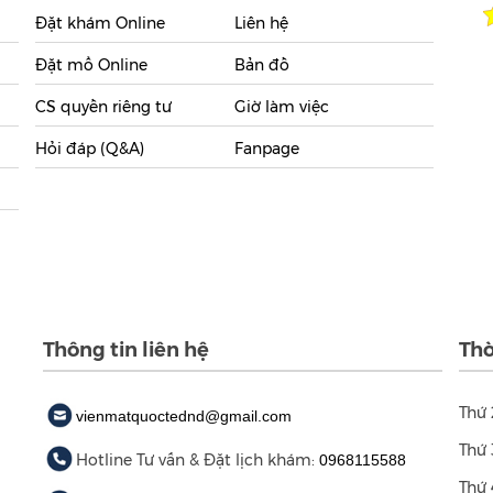
Đặt khám Online
Liên hệ
Đặt mổ Online
Bản đồ
CS quyền riêng tư
Giờ làm việc
Hỏi đáp (Q&A)
Fanpage
Thông tin liên hệ
Thờ
Thứ 
vienmatquoctednd@gmail.com
Thứ 
Hotline Tư vấn & Đặt lịch khám:
0968115588
Thứ 