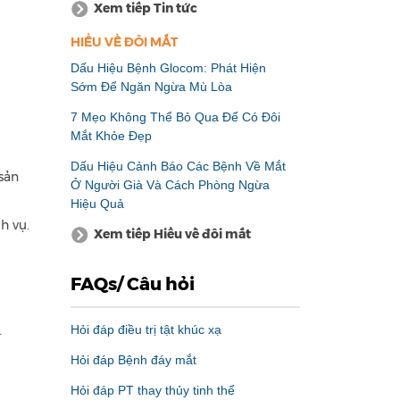
Xem tiếp Tin tức
HIỂU VỀ ĐÔI MẮT
Dấu Hiệu Bệnh Glocom: Phát Hiện
Sớm Để Ngăn Ngừa Mù Lòa
7 Mẹo Không Thể Bỏ Qua Để Có Đôi
Mắt Khỏe Đẹp
Dấu Hiệu Cảnh Báo Các Bệnh Về Mắt
sản
Ở Người Già Và Cách Phòng Ngừa
Hiệu Quả
h vụ.
Xem tiếp Hiểu về đôi mắt
FAQs/ Câu hỏi
…
Hỏi đáp điều trị tật khúc xạ
Hỏi đáp Bệnh đáy mắt
Hỏi đáp PT thay thủy tinh thể