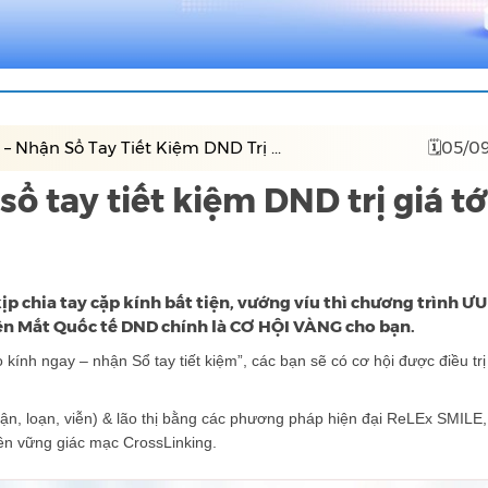
– Nhận Sổ Tay Tiết Kiệm DND Trị ...
🗓05/0
ổ tay tiết kiệm DND trị giá tớ
p chia tay cặp kính bất tiện, vướng víu thì chương trình ƯU
 Mắt Quốc tế DND chính là CƠ HỘI VÀNG cho bạn.
 kính ngay – nhận Sổ tay tiết kiệm”, các bạn sẽ có cơ hội được điều tr
ạ (cận, loạn, viễn) & lão thị bằng các phương pháp hiện đại ReLEx SMIL
bền vững giác mạc CrossLinking.