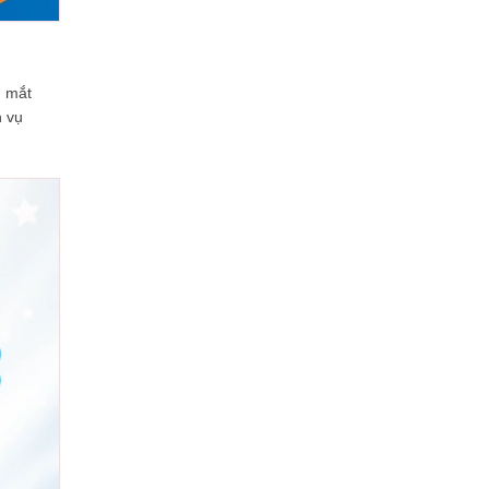
m mắt
h vụ