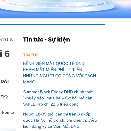
Tin tức - Sự kiện
9/2018
i 6
TIN TỨC
BỆNH VIỆN MẮT QUỐC TẾ DND
KHÁM MẮT MIỄN PHÍ – TRI ÂN
NHỮNG NGƯỜI CÓ CÔNG VỚI CÁCH
 ĐÃI
MẠNG
Summer Black Friday DND chính thức
ị TKX
“khuấy đảo” mùa hè – Cơ hội mổ cận
SMILE Pro chỉ 22,5 triệu đồng
E, Femto-
Người 18-35 tuổi cận thị trên 3 đi-ốp
được Hà Nội hỗ trợ chi phí điều trị: Điều
kiện đăng ký tại Viện Mắt DND