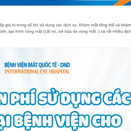
iếp giá trị trong sổ khi sử dụng các dịch vụ: Khám mắt tổng thể và khá
h, tạo hình vùng mắt (cắt mí, trẻ hóa da vùng mắt..) và rất nhiều dịc