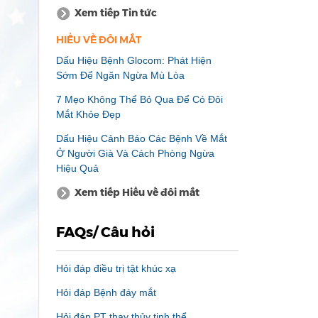
Xem tiếp Tin tức
HIỂU VỀ ĐÔI MẮT
Dấu Hiệu Bệnh Glocom: Phát Hiện
Sớm Để Ngăn Ngừa Mù Lòa
7 Mẹo Không Thể Bỏ Qua Để Có Đôi
Mắt Khỏe Đẹp
Dấu Hiệu Cảnh Báo Các Bệnh Về Mắt
Ở Người Già Và Cách Phòng Ngừa
Hiệu Quả
Xem tiếp Hiểu về đôi mắt
FAQs/ Câu hỏi
Hỏi đáp điều trị tật khúc xạ
Hỏi đáp Bệnh đáy mắt
Hỏi đáp PT thay thủy tinh thể