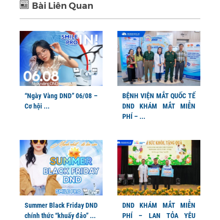
Bài Liên Quan
“Ngày Vàng DND” 06/08 –
BỆNH VIỆN MẮT QUỐC TẾ
Cơ hội ...
DND KHÁM MẮT MIỄN
PHÍ – ...
Summer Black Friday DND
DND KHÁM MẮT MIỄN
chính thức “khuấy đảo” ...
PHÍ – LAN TỎA YÊU