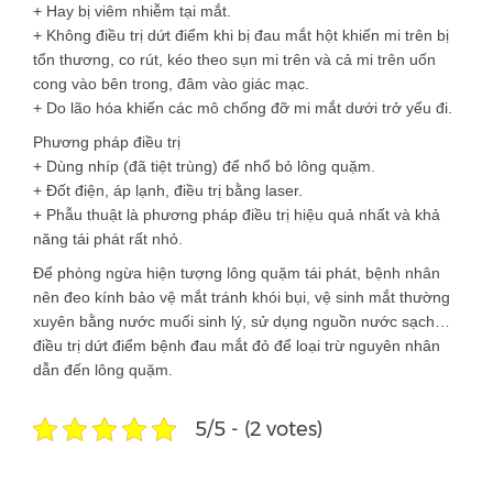
+ Hay bị viêm nhiễm tại mắt.
+ Không điều trị dứt điểm khi bị đau mắt hột khiến mi trên bị
tổn thương, co rút, kéo theo sụn mi trên và cả mi trên uốn
cong vào bên trong, đâm vào giác mạc.
+ Do lão hóa khiến các mô chống đỡ mi mắt dưới trở yếu đi.
Phương pháp điều trị
+ Dùng nhíp (đã tiệt trùng) để nhổ bỏ lông quặm.
+ Đốt điện, áp lạnh, điều trị bằng laser.
+ Phẫu thuật là phương pháp điều trị hiệu quả nhất và khả
năng tái phát rất nhỏ.
Để phòng ngừa hiện tượng lông quặm tái phát, bệnh nhân
nên đeo kính bảo vệ mắt tránh khói bụi, vệ sinh mắt thường
xuyên bằng nước muối sinh lý, sử dụng nguồn nước sạch…
điều trị dứt điểm bệnh đau mắt đỏ để loại trừ nguyên nhân
dẫn đến lông quặm.
5/5 - (2 votes)