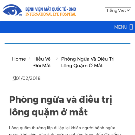
MENU
Home
Hiểu Về
Phòng Ngừa Và Điều Trị
Đôi Mắt
Lông Quặm Ở Mắt
🗓01/02/2018
Phòng ngừa và điều trị
lông quặm ở mắt
Lông quặm thường lặp đi lặp lại khiến người bệnh ngứa
ngáy, khó chịu, gây ảnh hưởng nghiêm trọng đến đời sống