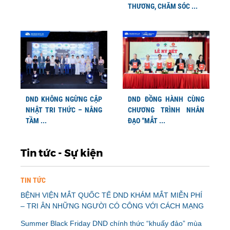
THƯƠNG, CHĂM SÓC ...
DND KHÔNG NGỪNG CẬP
DND ĐỒNG HÀNH CÙNG
NHẬT TRI THỨC – NÂNG
CHƯƠNG TRÌNH NHÂN
TẦM ...
ĐẠO “MẮT ...
Tin tức - Sự kiện
TIN TỨC
BỆNH VIỆN MẮT QUỐC TẾ DND KHÁM MẮT MIỄN PHÍ
– TRI ÂN NHỮNG NGƯỜI CÓ CÔNG VỚI CÁCH MẠNG
Summer Black Friday DND chính thức “khuấy đảo” mùa