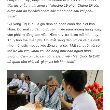
chuyên nghiệp, nhiệt tình và nhanh lắm. Từ khi nhỏ thuốc
đến lúc phẫu thuật xong chỉ khoảng 15 phút. Chúng tôi còn
được dặn dò kỹ cách chăm sóc mắt ở nhà sau khi phẫu
thuật”.
Cụ Nông Thị Hưu, là gia đình có hoàn cảnh đặc biệt khó
khăn. Đôi mắt cụ đã mờ đục từ nhiều năm nhưng hàng ngày
vẫn phải ra đồng làm việc. Hôm nay, cụ được mổ mắt thay
Thủy tinh thể miễn phí. Đôi mắt sáng đến với cụ và gia đình
như một giấc mơ, cụ xúc động chia sẻ:
“Mắt sáng rồi, tôi có
thể tự xâu kim, khâu vá, lao động như bao người bình
thường. Cảm ơn các cán bộ tại Bệnh viện Mắt Quốc tế DND
đã quan tâm chia sẻ, giúp vơi bớt khó khăn”.