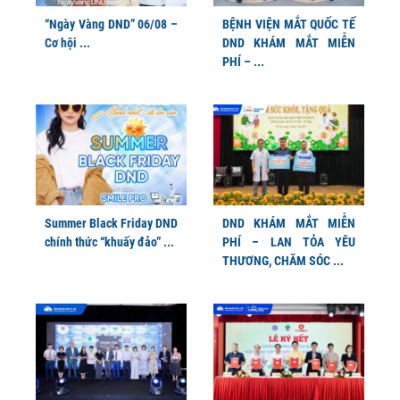
“Ngày Vàng DND” 06/08 –
BỆNH VIỆN MẮT QUỐC TẾ
Cơ hội ...
DND KHÁM MẮT MIỄN
PHÍ – ...
Summer Black Friday DND
DND KHÁM MẮT MIỄN
chính thức “khuấy đảo” ...
PHÍ – LAN TỎA YÊU
THƯƠNG, CHĂM SÓC ...