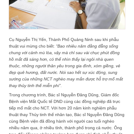
Cụ Nguyễn Thị Yến, Thành Phố Quảng Ninh sau khi phẫu
thuật vui mừng cho biết:
“Bao nhiêu năm đằng đẵng sống
chung với cảnh mù lòa, vậy mà chỉ sau vài chục phút đồng
hồ mắt đã sáng hơn, có thể nhìn thấy lại ngôi nhà quen
thuộc, những người thân yêu trong gia đình, xóm giềng, vẻ
đẹp quê hương, đất nước. Nói sao hết sự xúc động, sung
sướng của những NCT nghèo may mắn được hỗ trợ mổ mắt
thay thủy tinh thể miễn phí”.
Trong chương trình, Bác sĩ Nguyễn Đăng Dũng, Giám đốc
Bệnh viện Mắt Quốc tế DND cùng các đồng nghiệp đã trực
tiếp mổ mắt cho NCT. Với hơn 20 năm kinh nghiệm phẫu
thuật thay Thủy tinh thể nhân tạo, Bác sĩ Nguyễn Đăng Dũng
cùng Bệnh viện đã đồng hành với người cao tuổi nghèo
nhiều năm qua, ở nhiều tỉnh, thành phố trong cả nước. Ông