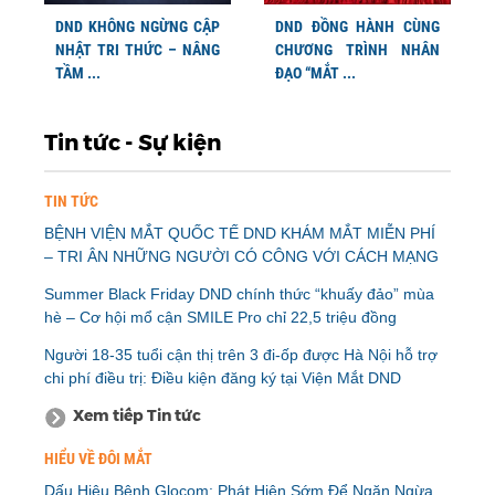
DND KHÔNG NGỪNG CẬP
DND ĐỒNG HÀNH CÙNG
NHẬT TRI THỨC – NÂNG
CHƯƠNG TRÌNH NHÂN
TẦM ...
ĐẠO “MẮT ...
Tin tức - Sự kiện
TIN TỨC
BỆNH VIỆN MẮT QUỐC TẾ DND KHÁM MẮT MIỄN PHÍ
– TRI ÂN NHỮNG NGƯỜI CÓ CÔNG VỚI CÁCH MẠNG
Summer Black Friday DND chính thức “khuấy đảo” mùa
hè – Cơ hội mổ cận SMILE Pro chỉ 22,5 triệu đồng
Người 18-35 tuổi cận thị trên 3 đi-ốp được Hà Nội hỗ trợ
chi phí điều trị: Điều kiện đăng ký tại Viện Mắt DND
Xem tiếp Tin tức
HIỂU VỀ ĐÔI MẮT
Dấu Hiệu Bệnh Glocom: Phát Hiện Sớm Để Ngăn Ngừa