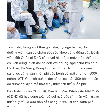
Trước đó, trong suốt thời gian dài, đội ngũ bác sĩ, điều
dưỡng viên, cán bộ chăm sóc sức khỏe cộng đồng của Bệnh
viện Mắt Quốc tế DND cùng với hệ thống máy móc, thiết bị
chuyên dụng, hiện đại đã đến với những ngôi chùa lớn như:
Cái Bầu, Ba Vàng, Động Linh tự, Chùa Hang… để khám
sàng lọc và tư vấn miễn phí các bệnh về mắt cho hơn 5000
nghìn NCT. Qua kết quả khám sàng lọc, gần 300 bệnh nhân
đã được chỉ định mổ mắt thay thủy tinh thể miễn phí.
Để chuẩn bị chu đáo nhất, Ban lãnh đạo Bệnh viện Mắt Quốc
tế DND đã huy động toàn bộ đội ngũ bác sĩ, nhân viên, trang
thiết bị y tế, xe đưa đón sẵn sàng trước khi tiến hành phẫu
thuật cho gần 300 người nghèo.