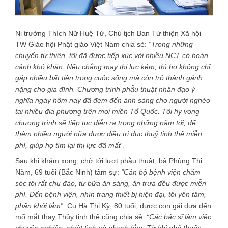
Ni trưởng Thích Nữ Huệ Từ, Chủ tịch Ban Từ thiện Xã hội –
TW Giáo hội Phật giáo Việt Nam chia sẻ:
“Trong những
chuyến từ thiện, tôi đã được tiếp xúc với nhiều NCT có hoàn
cảnh khó khăn. Nếu chẳng may thị lực kém, thì họ không chỉ
gặp nhiều bất tiện trong cuộc sống mà còn trở thành gánh
nặng cho gia đình. Chương trình phẫu thuật nhân đạo ý
nghĩa ngày hôm nay đã đem đến ánh sáng cho người nghèo
tại nhiều địa phương trên mọi miền Tổ Quốc. Tôi hy vọng
chương trình sẽ tiếp tục diễn ra trong những năm tới, để
thêm nhiều người nữa được điều trị đục thuỷ tinh thể miễn
phí, giúp họ tìm lại thị lực đã mất”.
Sau khi khám xong, chờ tới lượt phẫu thuật, bà Phùng Thị
Năm, 69 tuổi (Bắc Ninh) tâm sự:
“Cán bộ bệnh viện chăm
sóc tôi rất chu đáo, từ bữa ăn sáng, ăn trưa đều được miễn
phí. Đến bệnh viện, nhìn trang thiết bị hiện đại, tôi yên tâm,
phấn khởi lắm”
. Cụ Hà Thị Kỳ, 80 tuổi, được con gái đưa đến
mổ mắt thay Thủy tinh thể cũng chia sẻ:
“Các bác sĩ làm việc