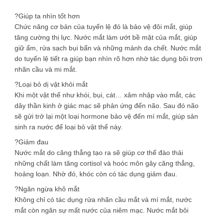
?Giúp ta nhìn tốt hơn
Chức năng cơ bản của tuyến lệ đó là bảo vệ đôi mắt, giúp
tăng cường thị lực. Nước mắt làm ướt bề mặt của mắt, giúp
giữ ẩm, rửa sạch bụi bẩn và những mảnh da chết. Nước mắt
do tuyến lệ tiết ra giúp bạn nhìn rõ hơn nhờ tác dụng bôi trơn
nhãn cầu và mi mắt.
?Loại bỏ dị vật khỏi mắt
Khi một vật thể như khói, bụi, cát… xâm nhập vào mắt, các
dây thần kinh ở giác mạc sẽ phản ứng đến não. Sau đó não
sẽ gửi trở lại một loại hormone bảo vệ đến mí mắt, giúp sản
sinh ra nước để loại bỏ vật thể này.
?Giảm đau
Nước mắt do căng thẳng tạo ra sẽ giúp cơ thể đào thải
những chất làm tăng cortisol và hoóc môn gây căng thẳng,
hoảng loạn. Nhờ đó, khóc còn có tác dụng giảm đau.
?Ngăn ngừa khô mắt
Không chỉ có tác dụng rửa nhãn cầu mắt và mí mắt, nước
mắt còn ngăn sự mất nước của niêm mạc. Nước mắt bôi