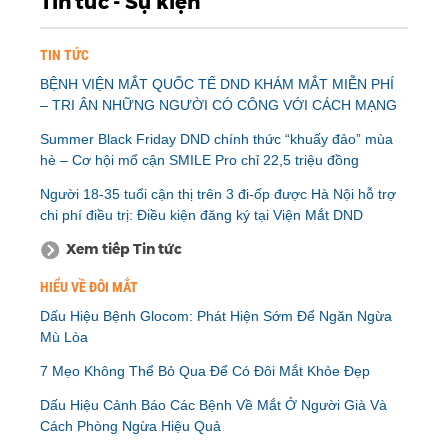
Tin tức - Sự kiện
TIN TỨC
BỆNH VIỆN MẮT QUỐC TẾ DND KHÁM MẮT MIỄN PHÍ
– TRI ÂN NHỮNG NGƯỜI CÓ CÔNG VỚI CÁCH MẠNG
Summer Black Friday DND chính thức “khuấy đảo” mùa
hè – Cơ hội mổ cận SMILE Pro chỉ 22,5 triệu đồng
Người 18-35 tuổi cận thị trên 3 đi-ốp được Hà Nội hỗ trợ
chi phí điều trị: Điều kiện đăng ký tại Viện Mắt DND
Xem tiếp Tin tức
HIỂU VỀ ĐÔI MẮT
Dấu Hiệu Bệnh Glocom: Phát Hiện Sớm Để Ngăn Ngừa
Mù Lòa
7 Mẹo Không Thể Bỏ Qua Để Có Đôi Mắt Khỏe Đẹp
Dấu Hiệu Cảnh Báo Các Bệnh Về Mắt Ở Người Già Và
Cách Phòng Ngừa Hiệu Quả