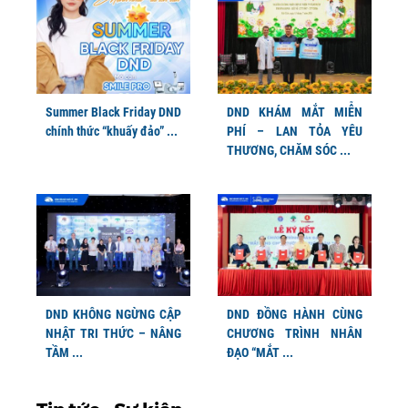
Summer Black Friday DND
DND KHÁM MẮT MIỄN
chính thức “khuấy đảo” ...
PHÍ – LAN TỎA YÊU
THƯƠNG, CHĂM SÓC ...
DND KHÔNG NGỪNG CẬP
DND ĐỒNG HÀNH CÙNG
NHẬT TRI THỨC – NÂNG
CHƯƠNG TRÌNH NHÂN
TẦM ...
ĐẠO “MẮT ...