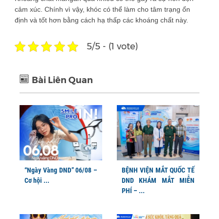
cảm xúc. Chính vì vậy, khóc có thể làm cho tâm trạng ổn
định và tốt hơn bằng cách hạ thấp các khoáng chất này.
5/5 - (1 vote)
Bài Liên Quan
“Ngày Vàng DND” 06/08 –
BỆNH VIỆN MẮT QUỐC TẾ
Cơ hội ...
DND KHÁM MẮT MIỄN
PHÍ – ...