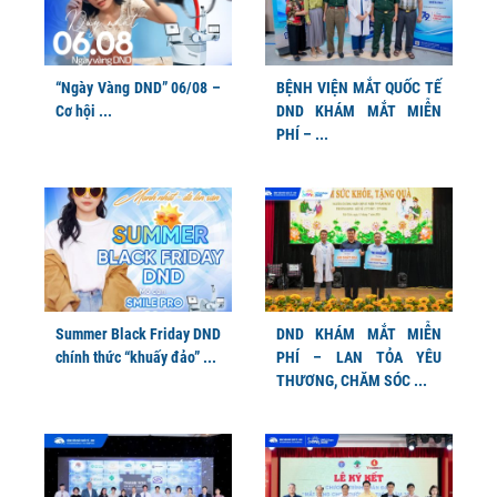
“Ngày Vàng DND” 06/08 –
BỆNH VIỆN MẮT QUỐC TẾ
Cơ hội ...
DND KHÁM MẮT MIỄN
PHÍ – ...
Summer Black Friday DND
DND KHÁM MẮT MIỄN
chính thức “khuấy đảo” ...
PHÍ – LAN TỎA YÊU
THƯƠNG, CHĂM SÓC ...