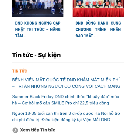
DND KHÔNG NGỪNG CẬP
DND ĐỒNG HÀNH CÙNG
NHẬT TRI THỨC – NÂNG
CHƯƠNG TRÌNH NHÂN
TẦM ...
ĐẠO “MẮT ...
Tin tức - Sự kiện
TIN TỨC
BỆNH VIỆN MẮT QUỐC TẾ DND KHÁM MẮT MIỄN PHÍ
– TRI ÂN NHỮNG NGƯỜI CÓ CÔNG VỚI CÁCH MẠNG
Summer Black Friday DND chính thức “khuấy đảo” mùa
hè – Cơ hội mổ cận SMILE Pro chỉ 22,5 triệu đồng
Người 18-35 tuổi cận thị trên 3 đi-ốp được Hà Nội hỗ trợ
chi phí điều trị: Điều kiện đăng ký tại Viện Mắt DND
Xem tiếp Tin tức