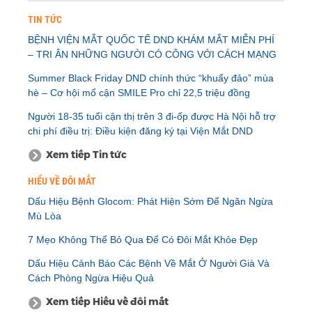
TIN TỨC
BỆNH VIỆN MẮT QUỐC TẾ DND KHÁM MẮT MIỄN PHÍ
– TRI ÂN NHỮNG NGƯỜI CÓ CÔNG VỚI CÁCH MẠNG
Summer Black Friday DND chính thức “khuấy đảo” mùa
hè – Cơ hội mổ cận SMILE Pro chỉ 22,5 triệu đồng
Người 18-35 tuổi cận thị trên 3 đi-ốp được Hà Nội hỗ trợ
chi phí điều trị: Điều kiện đăng ký tại Viện Mắt DND
Xem tiếp Tin tức
HIỂU VỀ ĐÔI MẮT
Dấu Hiệu Bệnh Glocom: Phát Hiện Sớm Để Ngăn Ngừa
Mù Lòa
7 Mẹo Không Thể Bỏ Qua Để Có Đôi Mắt Khỏe Đẹp
Dấu Hiệu Cảnh Báo Các Bệnh Về Mắt Ở Người Già Và
Cách Phòng Ngừa Hiệu Quả
Xem tiếp Hiểu về đôi mắt