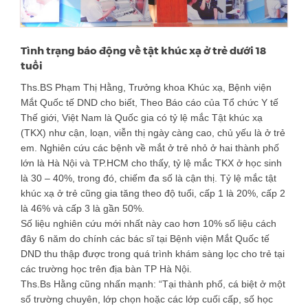
Tình trạng báo động về tật khúc xạ ở trẻ dưới 18
tuổi
Ths.BS Phạm Thị Hằng, Trưởng khoa Khúc xạ, Bệnh viện
Mắt Quốc tế DND cho biết, Theo Báo cáo của Tổ chức Y tế
Thế giới, Việt Nam là Quốc gia có tỷ lệ mắc Tật khúc xạ
(TKX) như cận, loạn, viễn thị ngày càng cao, chủ yếu là ở trẻ
em. Nghiên cứu các bệnh về mắt ở trẻ nhỏ ở hai thành phố
lớn là Hà Nội và TP.HCM cho thấy, tỷ lệ mắc TKX ở học sinh
là 30 – 40%, trong đó, chiếm đa số là cận thị. Tỷ lệ mắc tật
khúc xạ ở trẻ cũng gia tăng theo độ tuổi, cấp 1 là 20%, cấp 2
là 46% và cấp 3 là gần 50%.
Số liệu nghiên cứu mới nhất này cao hơn 10% số liệu cách
đây 6 năm do chính các bác sĩ tại Bệnh viện Mắt Quốc tế
DND thu thập được trong quá trình khám sàng lọc cho trẻ tại
các trường học trên địa bàn TP Hà Nội.
Ths.Bs Hằng cũng nhấn mạnh: “Tại thành phố, cá biệt ở một
số trường chuyên, lớp chọn hoặc các lớp cuối cấp, số học