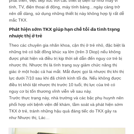
phát triển, việc tiếp xúc với các thiết bị điện tử như máy vi
tính, TV, điện thoại di động, máy tính bảng…ngày càng trở
nên dễ dàng, sử dụng những thiết bị này không hợp lý rất dễ
mắc TKX.
Phát hiện sớm TKX giúp hạn chế tối đa tình trạng
nhược thị ở trẻ
Theo các chuyên gia nhãn khoa, cận thị ở trẻ nhỏ, đặc biệt là
những trẻ có bất đồng khúc xạ lớn (trên 3 Diop) nếu không
được phát hiện và điều trị kịp thời sẽ dẫn đến nguy cơ trẻ bị
nhược thị. Nhược thị là tình trạng suy giảm chức năng thị
giác ở một hoặc cả hai mắt. Mắt được gọi là nhược thị khi thị
lực dưới 7/10 sau khi đã chỉnh kính tối đa. Nếu không được
điều trị khỏi tật nhược thị trước 10 tuổi, thị lực của trẻ có
nguy cơ bị tổn thương vĩnh viễn về sau này.
Trước thực trạng này, nhà trường và các bậc phụ huynh nên
phối hợp với bệnh viện để khám, tầm soát và phát hiện sớm
TKX ở trẻ, tránh những hậu quả đáng tiếc do TKX gây ra
như Nhược thị, Lác…