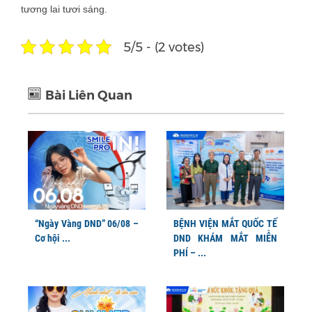
tương lai tươi sáng.
5/5 - (2 votes)
Bài Liên Quan
“Ngày Vàng DND” 06/08 –
BỆNH VIỆN MẮT QUỐC TẾ
Cơ hội ...
DND KHÁM MẮT MIỄN
PHÍ – ...