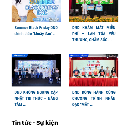
Summer Black Friday DND
DND KHÁM MẮT MIỄN
chính thức “khuấy đảo” ...
PHÍ – LAN TỎA YÊU
THƯƠNG, CHĂM SÓC ...
DND KHÔNG NGỪNG CẬP
DND ĐỒNG HÀNH CÙNG
NHẬT TRI THỨC – NÂNG
CHƯƠNG TRÌNH NHÂN
TẦM ...
ĐẠO “MẮT ...
Tin tức - Sự kiện