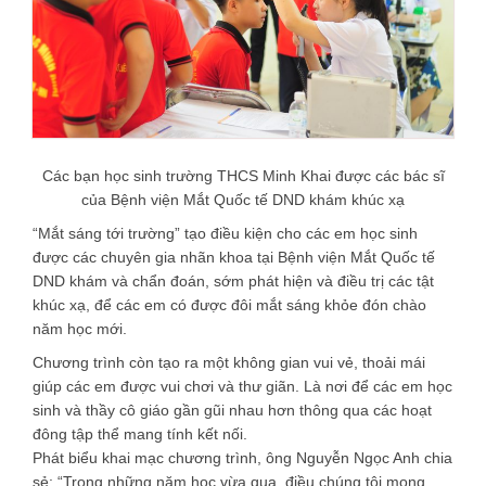
Các bạn học sinh trường THCS Minh Khai được các bác sĩ
của Bệnh viện Mắt Quốc tế DND khám khúc xạ
“Mắt sáng tới trường” tạo điều kiện cho các em học sinh
được các chuyên gia nhãn khoa tại Bệnh viện Mắt Quốc tế
DND khám và chẩn đoán, sớm phát hiện và điều trị các tật
khúc xạ, để các em có được đôi mắt sáng khỏe đón chào
năm học mới.
Chương trình còn tạo ra một không gian vui vẻ, thoải mái
giúp các em được vui chơi và thư giãn. Là nơi để các em học
sinh và thầy cô giáo gần gũi nhau hơn thông qua các hoạt
đông tập thể mang tính kết nối.
Phát biểu khai mạc chương trình, ông Nguyễn Ngọc Anh chia
sẻ: “Trong những năm học vừa qua, điều chúng tôi mong