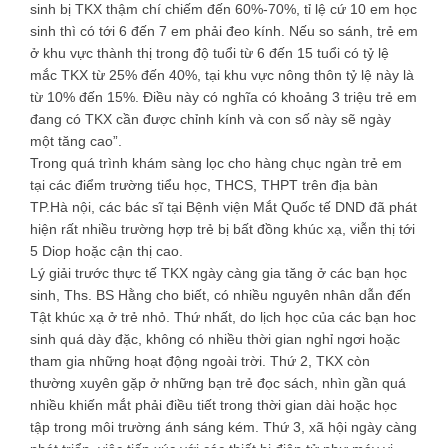
sinh bị TKX thậm chí chiếm đến 60%-70%, tỉ lệ cứ 10 em học
sinh thì có tới 6 đến 7 em phải đeo kính. Nếu so sánh, trẻ em
ở khu vực thành thị trong độ tuổi từ 6 đến 15 tuổi có tỷ lệ
mắc TKX từ 25% đến 40%, tại khu vực nông thôn tỷ lệ này là
từ 10% đến 15%. Điều này có nghĩa có khoảng 3 triệu trẻ em
đang có TKX cần được chỉnh kính và con số này sẽ ngày
một tăng cao”.
Trong quá trình khám sàng lọc cho hàng chục ngàn trẻ em
tại các điểm trường tiểu học, THCS, THPT trên địa bàn
TP.Hà nội, các bác sĩ tại Bệnh viện Mắt Quốc tế DND đã phát
hiện rất nhiều trường hợp trẻ bị bất đồng khúc xạ, viễn thị tới
5 Diop hoặc cận thị cao.
Lý giải trước thực tế TKX ngày càng gia tăng ở các bạn học
sinh, Ths. BS Hằng cho biết, có nhiều nguyên nhân dẫn đến
Tật khúc xạ ở trẻ nhỏ. Thứ nhất, do lịch học của các bạn hoc
sinh quá dày đặc, không có nhiều thời gian nghỉ ngơi hoặc
tham gia những hoạt động ngoài trời. Thứ 2, TKX còn
thường xuyên gặp ở những bạn trẻ đọc sách, nhìn gần quá
nhiều khiến mắt phải điều tiết trong thời gian dài hoặc học
tập trong môi trường ánh sáng kém. Thứ 3, xã hội ngày càng