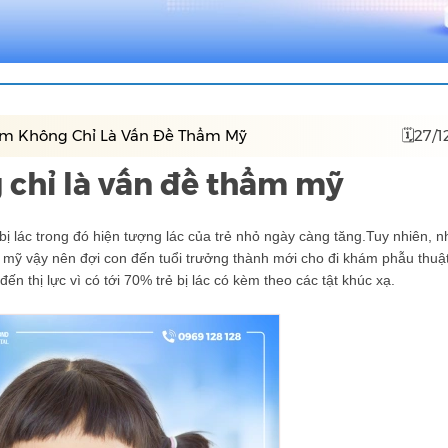
Em Không Chỉ Là Vấn Đề Thẩm Mỹ
🗓27/1
 chỉ là vấn đề thẩm mỹ
bị lác trong đó hiện tượng lác của trẻ nhỏ ngày càng tăng.Tuy nhiên, n
 mỹ vậy nên đợi con đến tuổi trưởng thành mới cho đi khám phẫu thuậ
thị lực vì có tới 70% trẻ bị lác có kèm theo các tật khúc xạ.