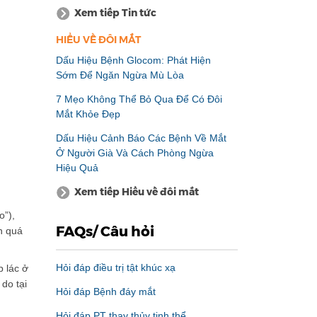
Xem tiếp Tin tức
HIỂU VỀ ĐÔI MẮT
Dấu Hiệu Bệnh Glocom: Phát Hiện
Sớm Để Ngăn Ngừa Mù Lòa
7 Mẹo Không Thể Bỏ Qua Để Có Đôi
Mắt Khỏe Đẹp
Dấu Hiệu Cảnh Báo Các Bệnh Về Mắt
Ở Người Già Và Cách Phòng Ngừa
Hiệu Quả
Xem tiếp Hiểu về đôi mắt
o”),
FAQs/ Câu hỏi
n quá
Hỏi đáp điều trị tật khúc xạ
p lác ở
do tại
Hỏi đáp Bệnh đáy mắt
Hỏi đáp PT thay thủy tinh thể