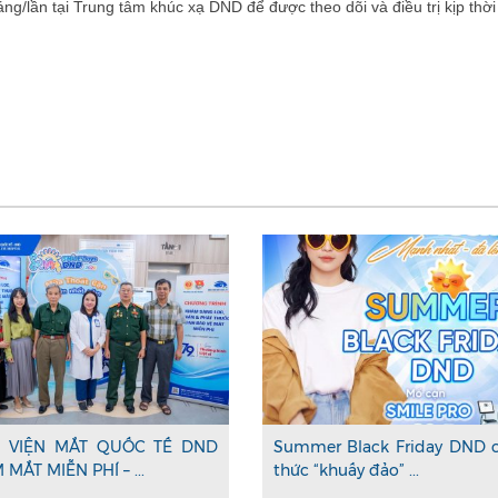
áng/lần tại Trung tâm khúc xạ DND để được theo dõi và điều trị kịp thời
 VIỆN MẮT QUỐC TẾ DND
Summer Black Friday DND 
MẮT MIỄN PHÍ – ...
thức “khuấy đảo” ...