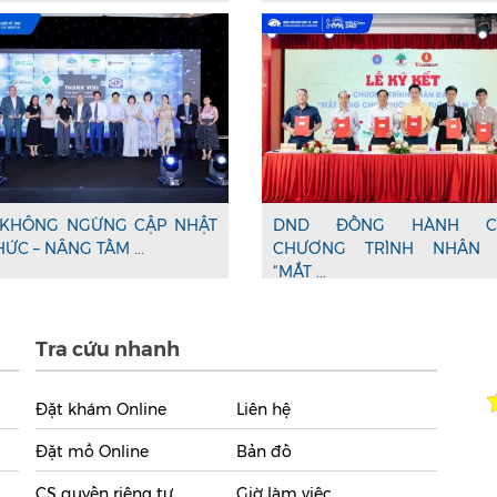
KHÔNG NGỪNG CẬP NHẬT
DND ĐỒNG HÀNH C
HỨC – NÂNG TẦM ...
CHƯƠNG TRÌNH NHÂN 
“MẮT ...
Tra cứu nhanh
Đặt khám Online
Liên hệ
Đặt mổ Online
Bản đồ
CS quyền riêng tư
Giờ làm việc