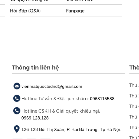
Hỏi đáp (Q&A)
Fanpage
Thông tin liên hệ
Thờ
Thứ 
vienmatquoctednd@gmail.com
Thứ 
Hotline Tư vấn & Đặt lịch khám:
0968115588
Thứ 
Hotline CSKH & Giải quyết khiếu nại:
Thứ 
0969.128.128
Thứ 
126-128 Bùi Thị Xuân, P. Hai Bà Trưng, Tp Hà Nội.
Thứ 