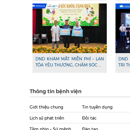
DND KHÁM MẮT MIỄN PHÍ – LAN
DND 
TỎA YÊU THƯƠNG, CHĂM SÓC ...
TRI T
Thông tin bệnh viện
Giới thiệu chung
Tin tuyển dụng
Lịch sử phát triển
Đối tác
Tầm nhìn – Sứ mệnh
Đào tạo