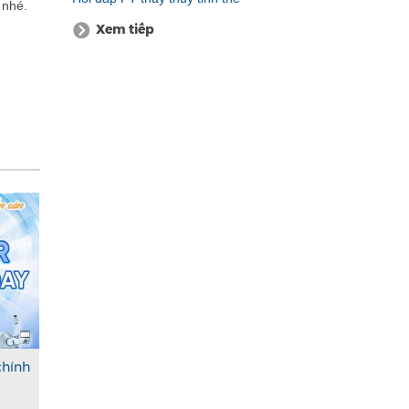
 nhé.
Xem tiếp
chính