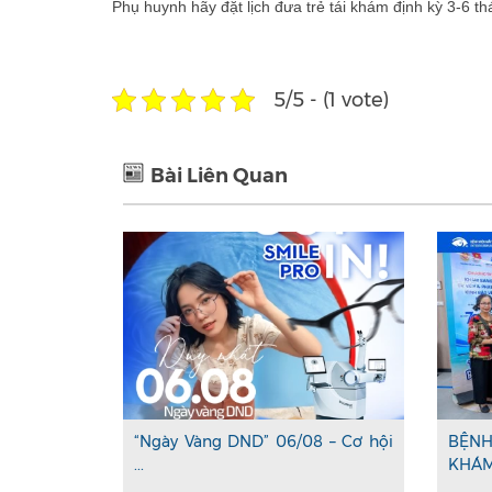
Phụ huynh hãy đặt lịch đưa trẻ tái khám định kỳ 3-6 th
5/5 - (1 vote)
Bài Liên Quan
“Ngày Vàng DND” 06/08 – Cơ hội
BỆNH
...
KHÁM 