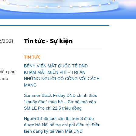
Tin tức - Sự kiện
2/2021
TIN TỨC
BỆNH VIỆN MẮT QUỐC TẾ DND
hiều phụ
KHÁM MẮT MIỄN PHÍ – TRI ÂN
t mà
NHỮNG NGƯỜI CÓ CÔNG VỚI CÁCH
MẠNG
Summer Black Friday DND chính thức
“khuấy đảo” mùa hè – Cơ hội mổ cận
SMILE Pro chỉ 22,5 triệu đồng
Người 18-35 tuổi cận thị trên 3 đi-ốp
được Hà Nội hỗ trợ chi phí điều trị: Điều
kiện đăng ký tại Viện Mắt DND