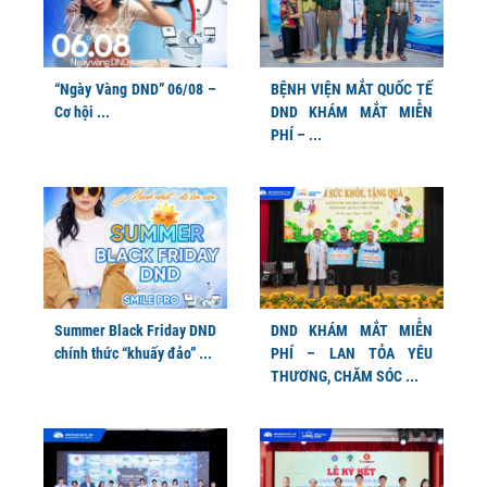
“Ngày Vàng DND” 06/08 –
BỆNH VIỆN MẮT QUỐC TẾ
Cơ hội ...
DND KHÁM MẮT MIỄN
PHÍ – ...
Summer Black Friday DND
DND KHÁM MẮT MIỄN
chính thức “khuấy đảo” ...
PHÍ – LAN TỎA YÊU
THƯƠNG, CHĂM SÓC ...