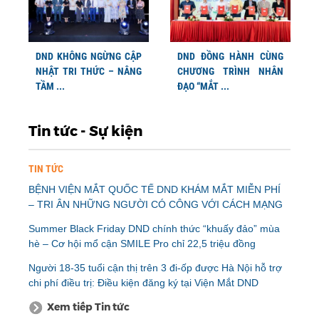
DND KHÔNG NGỪNG CẬP
DND ĐỒNG HÀNH CÙNG
NHẬT TRI THỨC – NÂNG
CHƯƠNG TRÌNH NHÂN
TẦM ...
ĐẠO “MẮT ...
Tin tức - Sự kiện
TIN TỨC
BỆNH VIỆN MẮT QUỐC TẾ DND KHÁM MẮT MIỄN PHÍ
– TRI ÂN NHỮNG NGƯỜI CÓ CÔNG VỚI CÁCH MẠNG
Summer Black Friday DND chính thức “khuấy đảo” mùa
hè – Cơ hội mổ cận SMILE Pro chỉ 22,5 triệu đồng
Người 18-35 tuổi cận thị trên 3 đi-ốp được Hà Nội hỗ trợ
chi phí điều trị: Điều kiện đăng ký tại Viện Mắt DND
Xem tiếp Tin tức