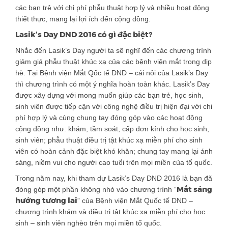
các bạn trẻ với chi phí phẫu thuật hợp lý và nhiều hoạt động
thiết thực, mang lại lợi ích đến cộng đồng.
Lasik’s Day DND 2016 có gì đặc biệt?
Nhắc đến Lasik’s Day người ta sẽ nghĩ đến các chương trình
giảm giá phẫu thuật khúc xạ của các bệnh viện mắt trong dịp
hè. Tại Bệnh viện Mắt Qốc tế DND – cái nôi của Lasik’s Day
thì chương trình có một ý nghĩa hoàn toàn khác. Lasik’s Day
được xây dựng với mong muốn giúp các bạn trẻ, học sinh,
sinh viên được tiếp cận với công nghệ điều trị hiện đại với chi
phí hợp lý và cùng chung tay đóng góp vào các hoạt động
cộng đồng như: khám, tầm soát, cấp đơn kính cho học sinh,
sinh viên; phẫu thuật điều trị tật khúc xạ miễn phí cho sinh
viên có hoàn cảnh đặc biệt khó khăn; chung tay mang lại ánh
sáng, niềm vui cho người cao tuổi trên mọi miền của tổ quốc.
Trong năm nay, khi tham dự Lasik’s Day DND 2016 là bạn đã
Mắt sáng
đóng góp một phần không nhỏ vào chương trình “
hướng tương lai
” của Bệnh viện Mắt Quốc tế DND –
chương trình khám và điều trị tật khúc xạ miễn phí cho học
sinh – sinh viên nghèo trên mọi miền tổ quốc.