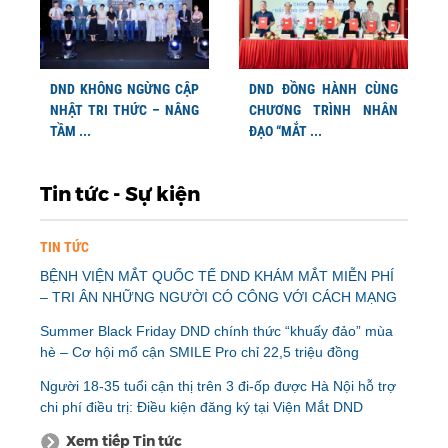
DND KHÔNG NGỪNG CẬP
DND ĐỒNG HÀNH CÙNG
NHẬT TRI THỨC – NÂNG
CHƯƠNG TRÌNH NHÂN
TẦM ...
ĐẠO “MẮT ...
Tin tức - Sự kiện
TIN TỨC
BỆNH VIỆN MẮT QUỐC TẾ DND KHÁM MẮT MIỄN PHÍ
– TRI ÂN NHỮNG NGƯỜI CÓ CÔNG VỚI CÁCH MẠNG
Summer Black Friday DND chính thức “khuấy đảo” mùa
hè – Cơ hội mổ cận SMILE Pro chỉ 22,5 triệu đồng
Người 18-35 tuổi cận thị trên 3 đi-ốp được Hà Nội hỗ trợ
chi phí điều trị: Điều kiện đăng ký tại Viện Mắt DND
Xem tiếp Tin tức