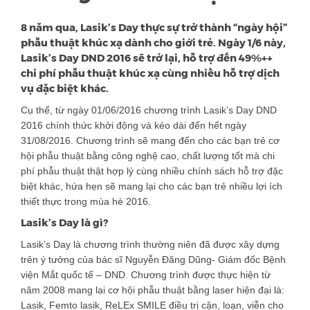
8 năm qua, Lasik’s Day thực sự trở thành “ngày hội”
phẫu thuật khúc xạ dành cho giới trẻ. Ngày 1/6 này,
Lasik’s Day DND 2016 sẽ trở lại, hỗ trợ đến 49%++
chi phí phẫu thuật khúc xạ cùng nhiều hỗ trợ dịch
vụ đặc biệt khác.
Cụ thể, từ ngày 01/06/2016 chương trình Lasik’s Day DND
2016 chính thức khởi động và kéo dài đến hết ngày
31/08/2016. Chương trình sẽ mang đến cho các bạn trẻ cơ
hội phẫu thuật bằng công nghệ cao, chất lượng tốt mà chi
phí phẫu thuật thật hợp lý cùng nhiều chính sách hỗ trợ đặc
biệt khác, hứa hẹn sẽ mang lại cho các bạn trẻ nhiều lợi ích
thiết thực trong mùa hè 2016.
Lasik’s Day là gì?
Lasik’s Day là chương trình thường niên đã được xây dựng
trên ý tưởng của bác sĩ Nguyễn Đăng Dũng- Giám đốc Bệnh
viện Mắt quốc tế – DND. Chương trình được thực hiện từ
năm 2008 mang lại cơ hội phẫu thuật bằng laser hiện đại là:
Lasik, Femto lasik, ReLEx SMILE điều trị cận, loạn, viễn cho