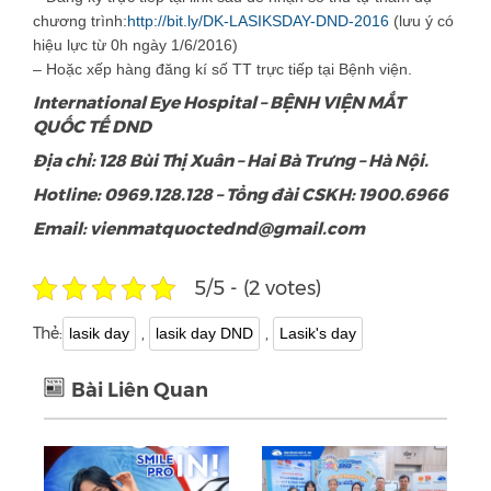
chương trình:
http://bit.ly/DK-LASIKSDAY-DND-2016
(lưu ý có
hiệu lực từ 0h ngày 1/6/2016)
– Hoặc xếp hàng đăng kí số TT trực tiếp tại Bệnh viện.
International Eye Hospital – BỆNH VIỆN MẮT
QUỐC TẾ DND
Địa chỉ: 128 Bùi Thị Xuân – Hai Bà Trưng – Hà Nội.
Hotline: 0969.128.128 – Tổng đài CSKH: 1900.6966
Email: vienmatquoctednd@gmail.com
5/5 - (2 votes)
Thẻ:
,
,
lasik day
lasik day DND
Lasik's day
Bài Liên Quan