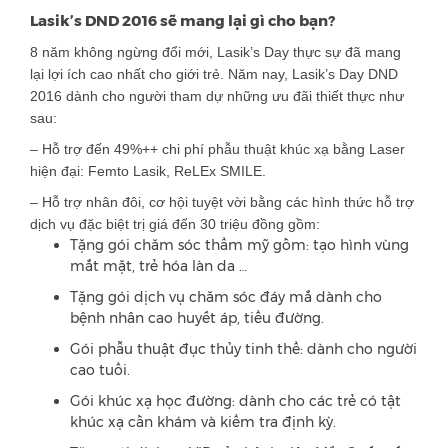
Lasik’s DND 2016 sẽ mang lại gì cho bạn?
8 năm không ngừng đổi mới, Lasik’s Day thực sự đã mang
lại lợi ích cao nhất cho giới trẻ. Năm nay, Lasik’s Day DND
2016 dành cho người tham dự những ưu đãi thiết thực như
sau:
– Hỗ trợ đến 49%++ chi phí phẫu thuật khúc xạ bằng Laser
hiện đại: Femto Lasik, ReLEx SMILE.
– Hỗ trợ nhân đôi, cơ hội tuyệt vời bằng các hình thức hỗ trợ
dịch vụ đặc biệt trị giá đến 30 triệu đồng gồm:
Tặng gói chăm sóc thẩm mỹ gồm: tạo hình vùng
mắt mặt, trẻ hóa làn da …
Tặng gói dịch vụ chăm sóc đáy mắ dành cho
bệnh nhân cao huyết áp, tiểu đường.
Gói phẫu thuật đục thủy tinh thể: dành cho người
cao tuổi.
Gói khúc xạ học đường: dành cho các trẻ có tật
khúc xạ cần khám và kiểm tra định kỳ.