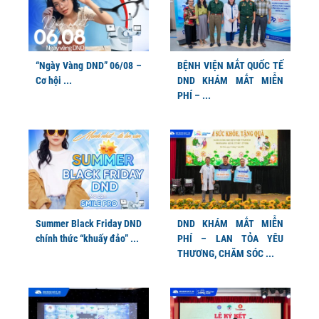
“Ngày Vàng DND” 06/08 –
BỆNH VIỆN MẮT QUỐC TẾ
Cơ hội ...
DND KHÁM MẮT MIỄN
PHÍ – ...
Summer Black Friday DND
DND KHÁM MẮT MIỄN
chính thức “khuấy đảo” ...
PHÍ – LAN TỎA YÊU
THƯƠNG, CHĂM SÓC ...