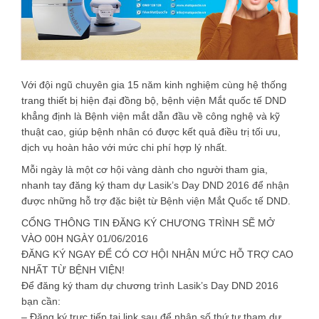
Với đội ngũ chuyên gia 15 năm kinh nghiệm cùng hệ thống
trang thiết bị hiện đại đồng bộ, bệnh viện Mắt quốc tế DND
khẳng định là Bệnh viện mắt dẫn đầu về công nghệ và kỹ
thuật cao, giúp bệnh nhân có được kết quả điều trị tối ưu,
dịch vụ hoàn hảo với mức chi phí hợp lý nhất.
Mỗi ngày là một cơ hội vàng dành cho người tham gia,
nhanh tay đăng ký tham dự Lasik’s Day DND 2016 để nhận
được những hỗ trợ đặc biệt từ Bệnh viện Mắt Quốc tế DND.
CỔNG THÔNG TIN ĐĂNG KÝ CHƯƠNG TRÌNH SẼ MỞ
VÀO 00H NGÀY 01/06/2016
ĐĂNG KÝ NGAY ĐỂ CÓ CƠ HỘI NHẬN MỨC HỖ TRỢ CAO
NHẤT TỪ BỆNH VIỆN!
Để đăng ký tham dự chương trình Lasik’s Day DND 2016
bạn cần:
– Đăng ký trực tiếp tại link sau để nhận số thứ tự tham dự