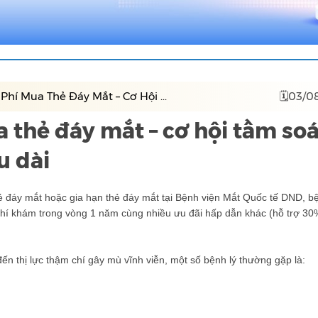
Phí Mua Thẻ Đáy Mắt – Cơ Hội ...
🗓03/0
 thẻ đáy mắt – cơ hội tầm soá
u dài
ẻ đáy mắt hoặc gia hạn thẻ đáy mắt tại Bệnh viện Mắt Quốc tế DND, b
phí khám trong vòng 1 năm cùng nhiều ưu đãi hấp dẫn khác (hỗ trợ 30%
 thị lực thậm chí gây mù vĩnh viễn, một số bệnh lý thường gặp là: