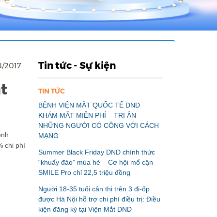
Tin tức - Sự kiện
8/2017
t
TIN TỨC
BỆNH VIỆN MẮT QUỐC TẾ DND
KHÁM MẮT MIỄN PHÍ – TRI ÂN
NHỮNG NGƯỜI CÓ CÔNG VỚI CÁCH
ệnh
MẠNG
 chi phí
Summer Black Friday DND chính thức
“khuấy đảo” mùa hè – Cơ hội mổ cận
SMILE Pro chỉ 22,5 triệu đồng
Người 18-35 tuổi cận thị trên 3 đi-ốp
được Hà Nội hỗ trợ chi phí điều trị: Điều
kiện đăng ký tại Viện Mắt DND