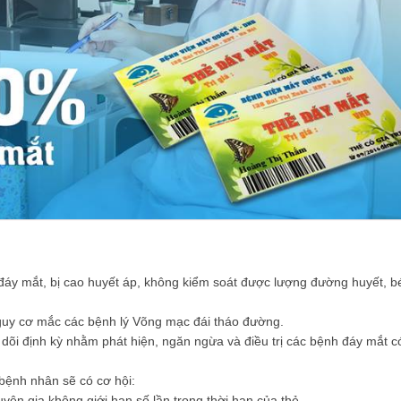
 đáy mắt, bị cao huyết áp, không kiểm soát được lượng đường huyết, b
guy cơ mắc các bệnh lý Võng mạc đái tháo đường.
õi định kỳ nhằm phát hiện, ngăn ngừa và điều trị các bệnh đáy mắt c
ệnh nhân sẽ có cơ hội:
yên gia không giới hạn số lần trong thời hạn của thẻ