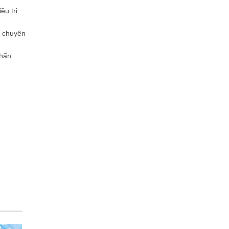
ều trị
ỹ chuyên
chẩn