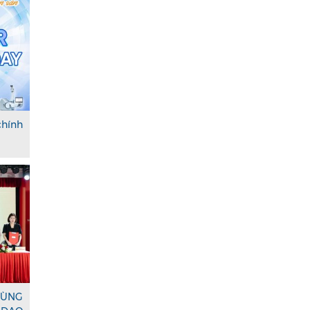
chính
ÙNG