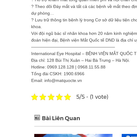
? Theo dõi Đáy mắt và tất cả các bệnh về mắt theo địn
dự phòng…
? Lưu trữ thông tin bệnh lý trong Cơ sở dữ liệu tiện c
khoa.
Với đội ngũ bác sĩ nhãn khoa hơn 20 năm kinh nghiệm 
đoán hiện đại, Bệnh viện Mắt Quốc tế DND là địa chỉ u
———————————————————–
International Eye Hospital – BỆNH VIỆN MẮT QUỐC 
Địa chỉ: 128 Bùi Thị Xuân – Hai Bà Trưng – Hà Nội.
Hotline: 0969.128.128 | 0968.11.55.88
Tổng đài CSKH: 1900.6966
Email: info@matquocte.vn
5/5 - (1 vote)
Bài Liên Quan