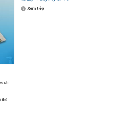
Xem tiếp
éo phì,
ó thể