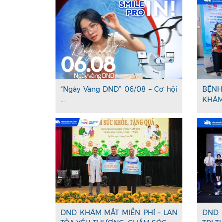
“Ngày Vàng DND” 06/08 – Cơ hội
BỆNH
...
KHÁM 
DND KHÁM MẮT MIỄN PHÍ – LAN
DND 