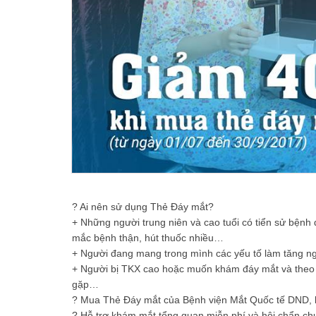
? Ai nên sử dụng Thẻ Đáy mắt?
+ Những người trung niên và cao tuổi có tiển sử bệnh
mắc bệnh thận, hút thuốc nhiều…
+ Người đang mang trong mình các yếu tố làm tăng n
+ Người bị TKX cao hoặc muốn khám đáy mắt và theo d
gặp…
? Mua Thẻ Đáy mắt của Bệnh viện Mắt Quốc tế DND, b
? Hỗ trợ khám mắt tổng quan miễn phí và hội chẩn chu