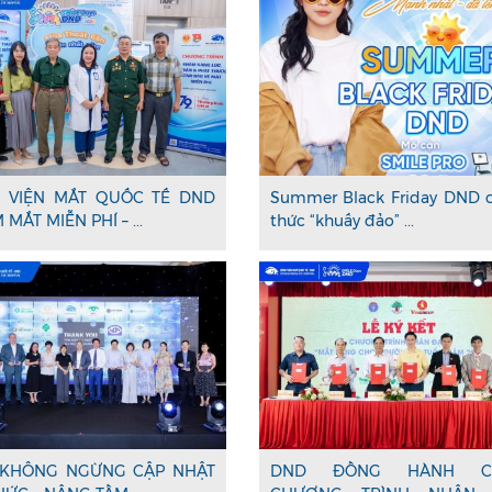
 VIỆN MẮT QUỐC TẾ DND
Summer Black Friday DND 
MẮT MIỄN PHÍ – ...
thức “khuấy đảo” ...
KHÔNG NGỪNG CẬP NHẬT
DND ĐỒNG HÀNH C