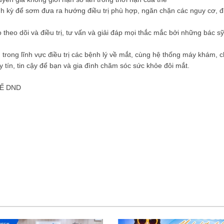
h kỳ để sơm đưa ra hướng điều trị phù hợp, ngăn chặn các nguy cơ, đi
ho theo dõi và điều trị, tư vấn và giải đáp mọi thắc mắc bởi những bác s
trong lĩnh vực điều trị các bệnh lý về mắt, cùng hệ thống máy khám, 
y tín, tin cậy để bạn và gia đình chăm sóc sức khỏe đôi mắt.
TẾ DND