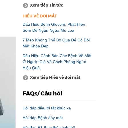
Xem tiếp Tin tức
HIỂU VỀ ĐÔI MẮT
Dấu Hiệu Bệnh Glocom: Phát Hiện
Sớm Để Ngăn Ngừa Mù Lòa
7 Mẹo Không Thể Bỏ Qua Để Có Đôi
Mắt Khỏe Đẹp
Dấu Hiệu Cảnh Báo Các Bệnh Về Mắt
Ở Người Già Và Cách Phòng Ngừa
Hiệu Quả
Xem tiếp Hiểu về đôi mắt
FAQs/ Câu hỏi
Hỏi đáp điều trị tật khúc xạ
Hỏi đáp Bệnh đáy mắt
Hỏi đáp PT thay thủy tinh thể