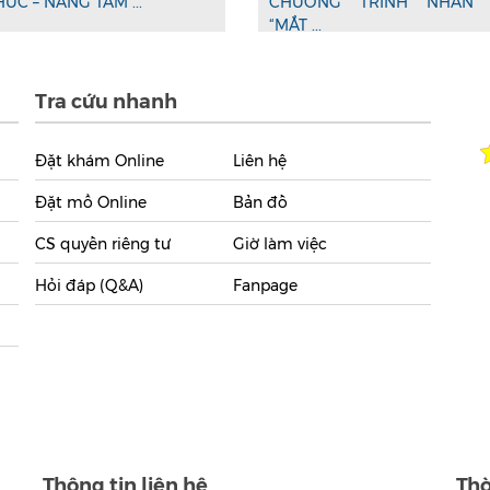
HỨC – NÂNG TẦM ...
CHƯƠNG TRÌNH NHÂN 
“MẮT ...
Tra cứu nhanh
Đặt khám Online
Liên hệ
Đặt mổ Online
Bản đồ
CS quyền riêng tư
Giờ làm việc
Hỏi đáp (Q&A)
Fanpage
Thông tin liên hệ
Thờ