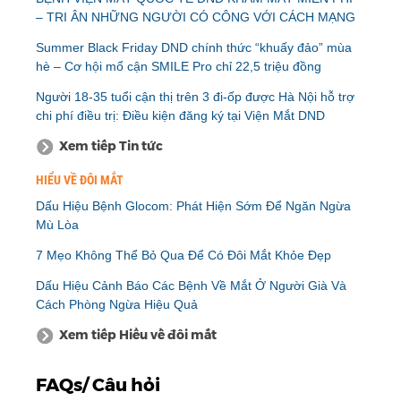
– TRI ÂN NHỮNG NGƯỜI CÓ CÔNG VỚI CÁCH MẠNG
Summer Black Friday DND chính thức “khuấy đảo” mùa
hè – Cơ hội mổ cận SMILE Pro chỉ 22,5 triệu đồng
Người 18-35 tuổi cận thị trên 3 đi-ốp được Hà Nội hỗ trợ
chi phí điều trị: Điều kiện đăng ký tại Viện Mắt DND
Xem tiếp Tin tức
HIỂU VỀ ĐÔI MẮT
Dấu Hiệu Bệnh Glocom: Phát Hiện Sớm Để Ngăn Ngừa
Mù Lòa
7 Mẹo Không Thể Bỏ Qua Để Có Đôi Mắt Khỏe Đẹp
Dấu Hiệu Cảnh Báo Các Bệnh Về Mắt Ở Người Già Và
Cách Phòng Ngừa Hiệu Quả
Xem tiếp Hiểu về đôi mắt
FAQs/ Câu hỏi