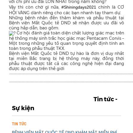
với chi phí ưu đãi LỚN NHẤT trong năm không?
Vậy thì còn chờ gì nữa,
chính là CƠ
#Shiningdays2021
HỘI VÀNG dành riêng cho các bạn nhanh tay tham dự.
Những bệnh nhân đến thăm khám và phẫu thuật tại
Bệnh viện Mắt Quốc tế DND sẽ nhận được ưu đãi vô
cùng hấp dẫn, bao gồm:
Cơ hội đánh giá toàn diện chất lượng giác mạc trên
hệ thống máy sinh trắc học giác mạc Pentacam Corvis –
Một trong những yếu tố quan trọng quyết định tính an
toàn trong phẫu thuật TKX.
Bệnh viện Mắt Quốc tế DND tự hào là đơn vị duy nhất
tại miền Bắc trang bị hệ thống máy này, đồng thời
phẫu thuật được tất cả các công nghệ hiện đại đang
được áp dụng trên thế giới
Tin tức -
Sự kiện
TIN TỨC
BỆNH VIỆN MẮT QUỐC TẾ DND KHÁM MẮT MIỄN PHÍ