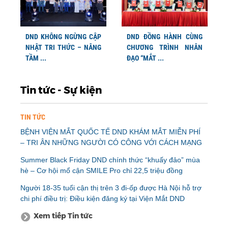
DND KHÔNG NGỪNG CẬP
DND ĐỒNG HÀNH CÙNG
NHẬT TRI THỨC – NÂNG
CHƯƠNG TRÌNH NHÂN
TẦM ...
ĐẠO “MẮT ...
Tin tức - Sự kiện
TIN TỨC
BỆNH VIỆN MẮT QUỐC TẾ DND KHÁM MẮT MIỄN PHÍ
– TRI ÂN NHỮNG NGƯỜI CÓ CÔNG VỚI CÁCH MẠNG
Summer Black Friday DND chính thức “khuấy đảo” mùa
hè – Cơ hội mổ cận SMILE Pro chỉ 22,5 triệu đồng
Người 18-35 tuổi cận thị trên 3 đi-ốp được Hà Nội hỗ trợ
chi phí điều trị: Điều kiện đăng ký tại Viện Mắt DND
Xem tiếp Tin tức