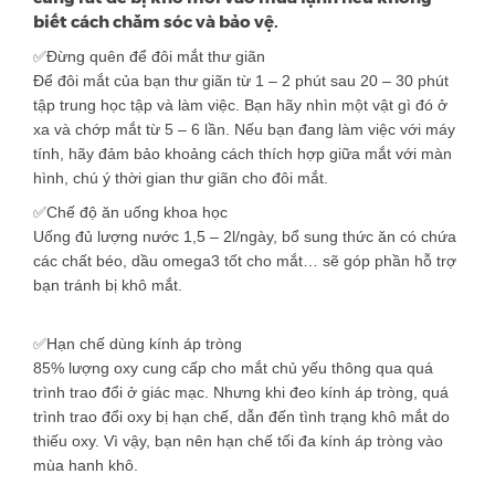
biết cách chăm sóc và bảo vệ.
✅
Đừng quên để đôi mắt thư giãn
Để đôi mắt của bạn thư giãn từ 1 – 2 phút sau 20 – 30 phút
tập trung học tập và làm việc. Bạn hãy nhìn một vật gì đó ở
xa và chớp mắt từ 5 – 6 lần. Nếu bạn đang làm việc với máy
tính, hãy đảm bảo khoảng cách thích hợp giữa mắt với màn
hình, chú ý thời gian thư giãn cho đôi mắt.
✅
Chế
độ ăn uống khoa học
Uống đủ lượng nước 1,5 – 2l/ngày, bổ sung thức ăn có chứa
các chất béo, dầu omega3 tốt cho mắt… sẽ góp phần hỗ trợ
bạn tránh bị khô mắt.
✅
Hạn chế dùng kính áp tròng
85% lượng oxy cung cấp cho mắt chủ yếu thông qua quá
trình trao đổi ở giác mạc. Nhưng khi đeo kính áp tròng, quá
trình trao đổi oxy bị hạn chế, dẫn đến tình trạng khô mắt do
thiếu oxy. Vì vậy, bạn nên hạn chế tối đa kính áp tròng vào
mùa hanh khô.