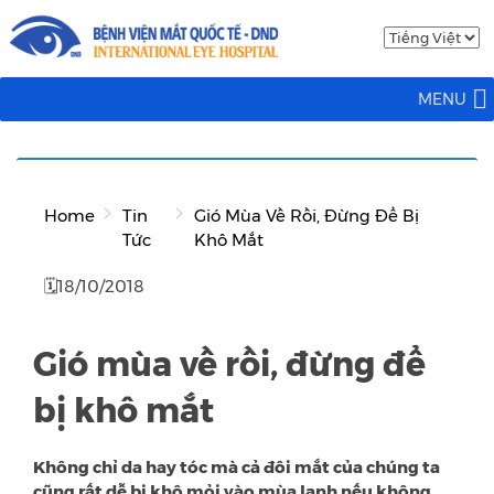
MENU
Home
Tin
Gió Mùa Về Rồi, Đừng Để Bị
Tức
Khô Mắt
🗓18/10/2018
Gió mùa về rồi, đừng để
bị khô mắt
Không chỉ da hay tóc mà cả đôi mắt của chúng ta
cũng rất dễ bị khô mỏi vào mùa lạnh nếu không