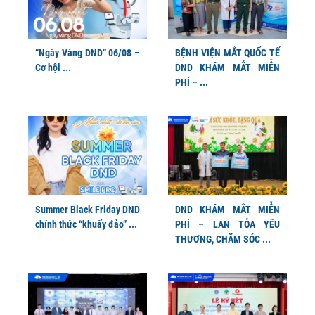
“Ngày Vàng DND” 06/08 –
BỆNH VIỆN MẮT QUỐC TẾ
Cơ hội ...
DND KHÁM MẮT MIỄN
PHÍ – ...
Summer Black Friday DND
DND KHÁM MẮT MIỄN
chính thức “khuấy đảo” ...
PHÍ – LAN TỎA YÊU
THƯƠNG, CHĂM SÓC ...