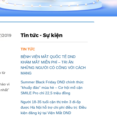
Tin tức - Sự kiện
7/2019
TIN TỨC
BỆNH VIỆN MẮT QUỐC TẾ DND
KHÁM MẮT MIỄN PHÍ – TRI ÂN
NHỮNG NGƯỜI CÓ CÔNG VỚI CÁCH
 từ
MẠNG
Summer Black Friday DND chính thức
hào vì
“khuấy đảo” mùa hè – Cơ hội mổ cận
 nhất”
SMILE Pro chỉ 22,5 triệu đồng
Người 18-35 tuổi cận thị trên 3 đi-ốp
được Hà Nội hỗ trợ chi phí điều trị: Điều
kiện đăng ký tại Viện Mắt DND