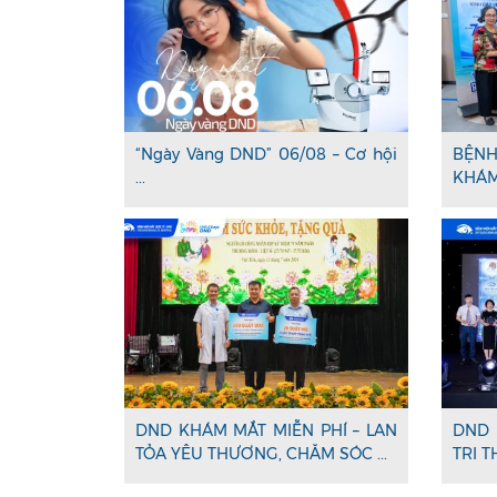
“Ngày Vàng DND” 06/08 – Cơ hội
BỆNH
...
KHÁM 
DND KHÁM MẮT MIỄN PHÍ – LAN
DND 
TỎA YÊU THƯƠNG, CHĂM SÓC ...
TRI T