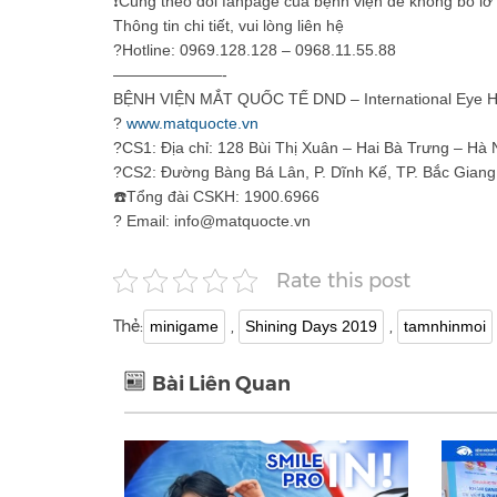
❗️
Cùng theo dõi fanpage c
ủa bệnh viện để không bỏ l
Thông tin chi tiết, vui lòng liên hệ
?
Hotline: 0969.128.128 – 0968.11.55.88
———————-
BỆNH VIỆN MẮT QUỐC TẾ DND – International Eye Ho
?
www.matquocte.vn
?
CS1: Địa chỉ: 128 Bùi Thị Xuân – Hai Bà Trưng – Hà 
?
CS2: Đường Bàng Bá Lân, P. Dĩnh Kế, TP. Bắc Giang
☎️
Tổng đài CSKH: 1900.6966
?
Email: info@matquocte.vn
Rate this post
Thẻ:
,
,
minigame
Shining Days 2019
tamnhinmoi
Bài Liên Quan