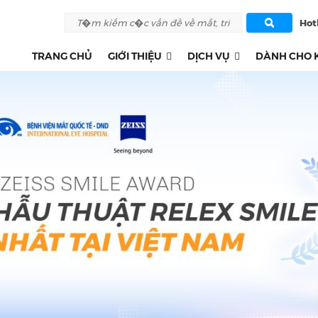
Hotl
TRANG CHỦ
GIỚI THIỆU
DỊCH VỤ
DÀNH CHO 