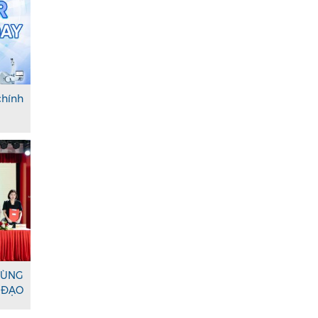
chính
ÙNG
ĐẠO