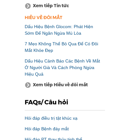
Xem tiếp Tin tức
HIỂU VỀ ĐÔI MẮT
Dấu Hiệu Bệnh Glocom: Phát Hiện
Sớm Để Ngăn Ngừa Mù Lòa
7 Mẹo Không Thể Bỏ Qua Để Có Đôi
Mắt Khỏe Đẹp
Dấu Hiệu Cảnh Báo Các Bệnh Về Mắt
Ở Người Già Và Cách Phòng Ngừa
Hiệu Quả
Xem tiếp Hiểu về đôi mắt
FAQs/ Câu hỏi
Hỏi đáp điều trị tật khúc xạ
Hỏi đáp Bệnh đáy mắt
Hỏi đáp PT thay thủy tinh thể