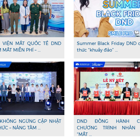
 VIỆN MẮT QUỐC TẾ DND
Summer Black Friday DND 
MẮT MIỄN PHÍ – ...
thức “khuấy đảo” ...
KHÔNG NGỪNG CẬP NHẬT
DND ĐỒNG HÀNH C
HỨC – NÂNG TẦM ...
CHƯƠNG TRÌNH NHÂN 
“MẮT ...