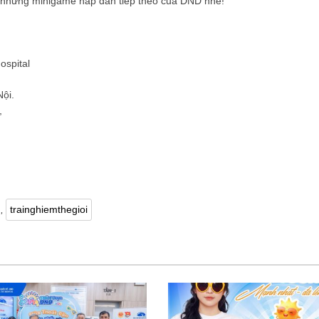
ỡ những minigame hấp dẫn tiếp theo của DND nhé!
spital
Nội.
,
,
trainghiemthegioi