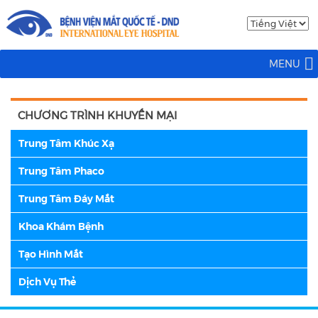
MENU
CHƯƠNG TRÌNH KHUYẾN MẠI
Trung Tâm Khúc Xạ
Trung Tâm Phaco
Trung Tâm Đáy Mắt
Khoa Khám Bệnh
Tạo Hình Mắt
Dịch Vụ Thẻ