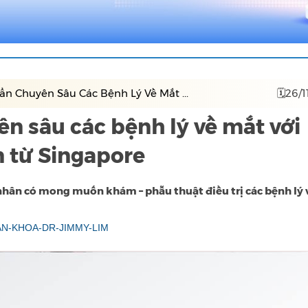
n Chuyên Sâu Các Bệnh Lý Về Mắt ...
🗓26/1
n sâu các bệnh lý về mắt với
n từ Singapore
nhân có mong muốn khám – phẫu thuật điều trị các bệnh lý
NHAN-KHOA-DR-JIMMY-LIM