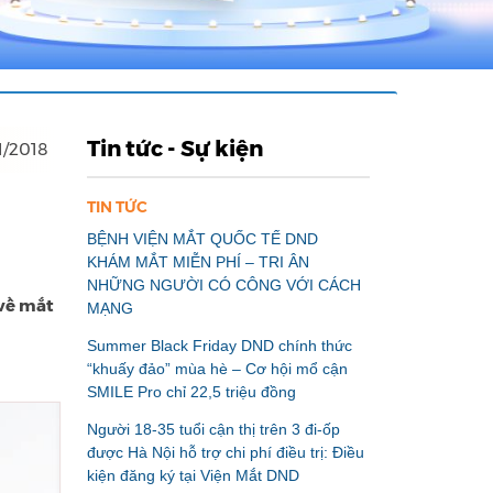
Tin tức - Sự kiện
1/2018
TIN TỨC
BỆNH VIỆN MẮT QUỐC TẾ DND
KHÁM MẮT MIỄN PHÍ – TRI ÂN
NHỮNG NGƯỜI CÓ CÔNG VỚI CÁCH
 về mắt
MẠNG
Summer Black Friday DND chính thức
“khuấy đảo” mùa hè – Cơ hội mổ cận
SMILE Pro chỉ 22,5 triệu đồng
Người 18-35 tuổi cận thị trên 3 đi-ốp
được Hà Nội hỗ trợ chi phí điều trị: Điều
kiện đăng ký tại Viện Mắt DND