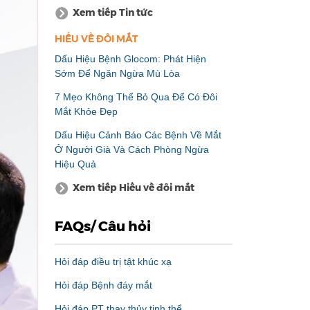
Xem tiếp Tin tức
HIỂU VỀ ĐÔI MẮT
Dấu Hiệu Bệnh Glocom: Phát Hiện
Sớm Để Ngăn Ngừa Mù Lòa
7 Mẹo Không Thể Bỏ Qua Để Có Đôi
Mắt Khỏe Đẹp
Dấu Hiệu Cảnh Báo Các Bệnh Về Mắt
Ở Người Già Và Cách Phòng Ngừa
Hiệu Quả
Xem tiếp Hiểu về đôi mắt
FAQs/ Câu hỏi
Hỏi đáp điều trị tật khúc xạ
Hỏi đáp Bệnh đáy mắt
Hỏi đáp PT thay thủy tinh thể