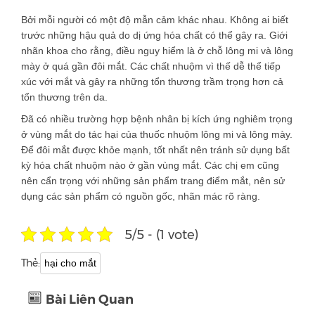
Bởi mỗi người có một độ mẫn cảm khác nhau. Không ai biết
trước những hậu quả do dị ứng hóa chất có thể gây ra. Giới
nhãn khoa cho rằng, điều nguy hiểm là ở chỗ lông mi và lông
mày ở quá gần đôi mắt. Các chất nhuộm vì thế dễ thể tiếp
xúc với mắt và gây ra những tổn thương trầm trọng hơn cả
tổn thương trên da.
Đã có nhiều trường hợp bệnh nhân bị kích ứng nghiêm trọng
ở vùng mắt do tác hại của thuốc nhuộm lông mi và lông mày.
Để đôi mắt được khỏe mạnh, tốt nhất nên tránh sử dụng bất
kỳ hóa chất nhuộm nào ở gần vùng mắt. Các chị em cũng
nên cẩn trọng với những sản phẩm trang điểm mắt, nên sử
dụng các sản phẩm có nguồn gốc, nhãn mác rõ ràng.
5/5 - (1 vote)
Thẻ:
hại cho mắt
Bài Liên Quan