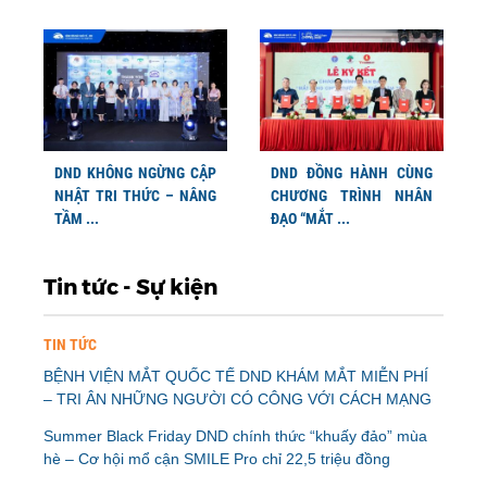
DND KHÔNG NGỪNG CẬP
DND ĐỒNG HÀNH CÙNG
NHẬT TRI THỨC – NÂNG
CHƯƠNG TRÌNH NHÂN
TẦM ...
ĐẠO “MẮT ...
Tin tức - Sự kiện
TIN TỨC
BỆNH VIỆN MẮT QUỐC TẾ DND KHÁM MẮT MIỄN PHÍ
– TRI ÂN NHỮNG NGƯỜI CÓ CÔNG VỚI CÁCH MẠNG
Summer Black Friday DND chính thức “khuấy đảo” mùa
hè – Cơ hội mổ cận SMILE Pro chỉ 22,5 triệu đồng