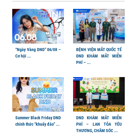
“Ngày Vàng DND” 06/08 –
BỆNH VIỆN MẮT QUỐC TẾ
Cơ hội ...
DND KHÁM MẮT MIỄN
PHÍ – ...
Summer Black Friday DND
DND KHÁM MẮT MIỄN
chính thức “khuấy đảo” ...
PHÍ – LAN TỎA YÊU
THƯƠNG, CHĂM SÓC ...