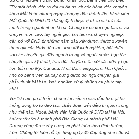
BS CKII Nguyễn Đăng Dũng, Giám đốc bệnh viện cho biết:
“
Từ một bệnh viện ra đời muộn so với các bệnh viện chuyên
khoa Mắt khác nhưng ngay từ ngày đầu thành lập, bệnh viện
Mắt Quốc tế DND đã khẳng định được vị trí và vai trò của
mình trong ngành nhãn khoa. Chúng tôi có đ
ội ngũ bác sĩ với
chuyên môn cao, tay nghề giỏi, tận tâm và chuyên nghiệp,
gắn bó với DND từ những năm đầu xây dựng, thường xuyên
tham gia các khóa đào tạo, trao đổi kinh nghiệm, hội chẩn
với các chuyên gia đầu ngành trong và ngoài nước, hợp tác
chuyển giao kỹ thuật, trao đổi chuyên môn với các nền y học
tiên tiến như Mỹ, Canada, Nhật Bản, Singapore, Hàn Quốc…
nhờ đó bệnh viện đã xây dựng được đội ngũ chuyên gia
phẫu thuật bài bản, kinh nghiệm xử lý những ca phức tạp
nhất.
Với 10 năm phát triển, chúng tôi hiểu rõ việc đầu tư một hệ
thống đồng bộ từ đào tạo, chẩn đoán đến điều trị quan trọng
như thế nào. Ngoài bệnh viện Mắt Quốc tế DND tại Hà Nội,
hai cơ sở nữa ở thành phố Bắc Giang và thành phố Hải
Dương cũng được xây dựng và phát triển theo định hướng
trên. Chúng tôi luôn nỗ lực từng ngày để đáp ứng nhu cầu và