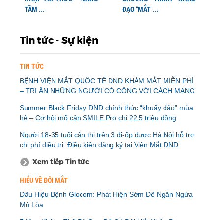
TẦM ...
ĐẠO “MẮT ...
Tin tức - Sự kiện
TIN TỨC
BỆNH VIỆN MẮT QUỐC TẾ DND KHÁM MẮT MIỄN PHÍ
– TRI ÂN NHỮNG NGƯỜI CÓ CÔNG VỚI CÁCH MẠNG
Summer Black Friday DND chính thức “khuấy đảo” mùa
hè – Cơ hội mổ cận SMILE Pro chỉ 22,5 triệu đồng
Người 18-35 tuổi cận thị trên 3 đi-ốp được Hà Nội hỗ trợ
chi phí điều trị: Điều kiện đăng ký tại Viện Mắt DND
Xem tiếp Tin tức
HIỂU VỀ ĐÔI MẮT
Dấu Hiệu Bệnh Glocom: Phát Hiện Sớm Để Ngăn Ngừa
Mù Lòa