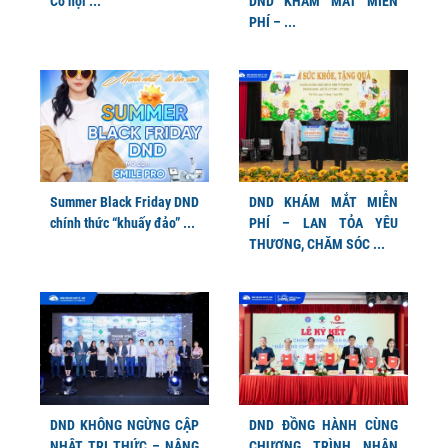
Cơ hội ...
DND KHÁM MẮT MIỄN
PHÍ – ...
Summer Black Friday DND
DND KHÁM MẮT MIỄN
chính thức “khuấy đảo” ...
PHÍ – LAN TỎA YÊU
THƯƠNG, CHĂM SÓC ...
DND KHÔNG NGỪNG CẬP
DND ĐỒNG HÀNH CÙNG
NHẬT TRI THỨC – NÂNG
CHƯƠNG TRÌNH NHÂN