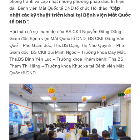
phòng tránh và cập nhật những phương pháp điều trị hiện
“
Cập
đại, Bệnh viện Mắt Quốc tế DND tổ chức Hội thảo
nhật các kỹ thuật triển khai tại Bệnh viện Mắt Quốc
”.
tế DND
Hội thảo có sự tham dự của BS CKII Nguyễn Đăng Dũng –
Giám đốc Bệnh viện Mắt Quốc tế DND, BS CKII Đặng Văn
Quế – Phó Giám đốc; Ths.BS Đặng Thị Như Quỳnh – Phó
Giám đốc; BS CKII Bùi Minh Ngọc – Trưởng khoa Đáy Mắt,
Ths.BS Đinh Yên Lục – Trưởng khoa Khám bệnh; Ths.BS
Phạm Thị Hằng – Trưởng khoa Khúc xạ tại Bệnh viện Mắt
Quốc tế DND.