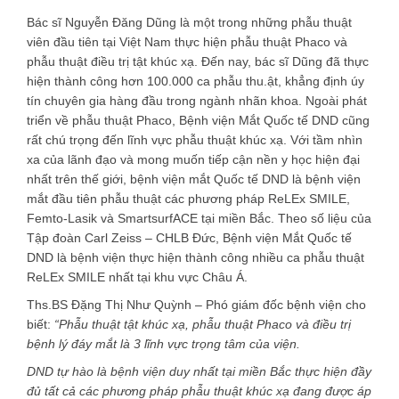
Bác sĩ Nguyễn Đăng Dũng là một trong những phẫu thuật
viên đầu tiên tại Việt Nam thực hiện phẫu thuật Phaco và
phẫu thuật điều trị tật khúc xạ. Đến nay, bác sĩ Dũng đã thực
hiện thành công hơn 100.000 ca phẫu thu.ật, khẳng định úy
tín chuyên gia hàng đầu trong ngành nhãn khoa. Ngoài phát
triển về phẫu thuật Phaco, Bệnh viện Mắt Quốc tế DND cũng
rất chú trọng đến lĩnh vực phẫu thuật khúc xạ. Với tầm nhìn
xa của lãnh đạo và mong muốn tiếp cận nền y học hiện đại
nhất trên thế giới, bệnh viện mắt Quốc tế DND là bệnh viện
mắt đầu tiên phẫu thuật các phương pháp ReLEx SMILE,
Femto-Lasik và SmartsurfACE tại miền Bắc. Theo số liệu của
Tập đoàn Carl Zeiss – CHLB Đức, Bệnh viện Mắt Quốc tế
DND là bệnh viện thực hiện thành công nhiều ca phẫu thuật
ReLEx SMILE nhất tại khu vực Châu Á.
Ths.BS Đặng Thị Như Quỳnh – Phó giám đốc bệnh viện cho
biết:
“Phẫu thuật tật khúc xạ, phẫu thuật Phaco và điều trị
bệnh lý đáy mắt là 3 lĩnh vực trọng tâm của viện.
DND tự hào là bệnh viện duy nhất tại miền Bắc thực hiện đầy
đủ tất cả các phương pháp phẫu thuật khúc xạ đang được áp