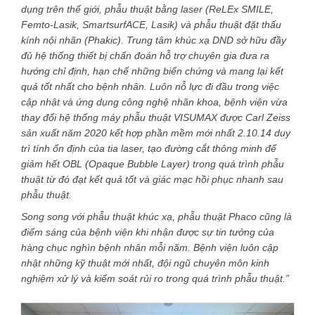
dụng trên thế giới, phẫu thuật bằng laser (ReLEx SMILE,
Femto-Lasik, SmartsurfACE, Lasik) và phẫu thuật đặt thấu
kính nội nhãn (Phakic). Trung tâm khúc xạ DND sở hữu đầy
đủ hệ thống thiết bị chẩn đoán hỗ trợ chuyên gia đưa ra
hướng chỉ định, hạn chế những biến chứng và mang lại kết
quả tốt nhất cho bệnh nhân. Luôn nỗ lực đi đầu trong việc
cập nhật và ứng dụng công nghệ nhãn khoa, bệnh viện vừa
thay đổi hệ thống máy phẫu thuật VISUMAX được Carl Zeiss
sản xuất năm 2020 kết hợp phần mềm mới nhất 2.10.14 duy
trì tính ổn định của tia laser, tạo đường cắt thông minh để
giảm hết OBL (Opaque Bubble Layer) trong quá trình phẫu
thuật từ đó đạt kết quả tốt và giác mạc hồi phục nhanh sau
phẫu thuật.
Song song với phẫu thuật khúc xạ, phẫu thuật Phaco cũng là
điểm sáng của bệnh viện khi nhận được sự tin tưởng của
hàng chục nghìn bệnh nhân mỗi năm. Bệnh viện luôn cập
nhật những kỹ thuật mới nhất, đội ngũ chuyên môn kinh
nghiệm xử lý và kiểm soát rủi ro trong quá trình phẫu thuật.”