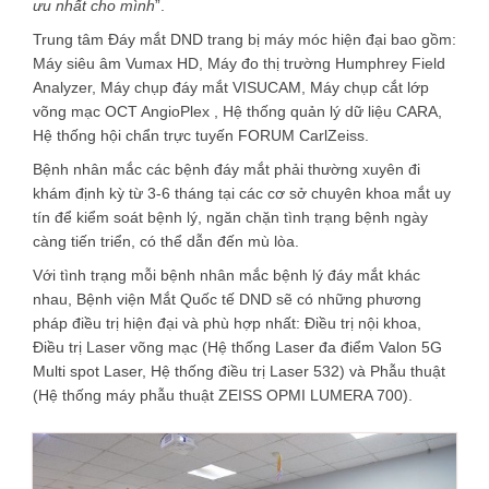
ưu nhất cho mình
”.
Trung tâm Đáy mắt DND trang bị máy móc hiện đại bao gồm:
Máy siêu âm Vumax HD, Máy đo thị trường Humphrey Field
Analyzer, Máy chụp đáy mắt VISUCAM, Máy chụp cắt lớp
võng mạc OCT AngioPlex , Hệ thống quản lý dữ liệu CARA,
Hệ thống hội chẩn trực tuyến FORUM CarlZeiss.
Bệnh nhân mắc các bệnh đáy mắt phải thường xuyên đi
khám định kỳ từ 3-6 tháng tại các cơ sở chuyên khoa mắt uy
tín để kiểm soát bệnh lý, ngăn chặn tình trạng bệnh ngày
càng tiến triển, có thể dẫn đến mù lòa.
Với tình trạng mỗi bệnh nhân mắc bệnh lý đáy mắt khác
nhau, Bệnh viện Mắt Quốc tế DND sẽ có những phương
pháp điều trị hiện đại và phù hợp nhất: Điều trị nội khoa,
Điều trị Laser võng mạc (Hệ thống Laser đa điểm Valon 5G
Multi spot Laser, Hệ thống điều trị Laser 532) và Phẫu thuật
(Hệ thống máy phẫu thuật ZEISS OPMI LUMERA 700).