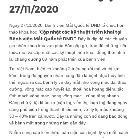
27/11/2020
Ngày 27/11/2020, Bệnh viện Mắt Quốc tế DND tổ chức hội
“
Cập nhật các kỹ thuật triển khai tại
thảo khoa học
”
Bệnh viện Mắt Quốc tế DND
. Đây là dịp để các chuyên
gia nhãn khoa khu vực phía Bắc gặp gỡ, trao đổi những kiến
thức mới và cập nhật các kỹ thuật triển khai, đồng thời nhìn
lại chặng đường 09 năm phát triển của bệnh viện.
Tại Việt Nam, hiện có khoảng 2 triệu người mù và thị lực
kém, trong đó nguyên nhân hàng đầu là bệnh đục thủy tinh
thể; ngoài ra các bệnh lý về đáy mắt như võng mạc đái tháo
đường, võng mạc cao huyết áp, thoái hoá hoàng điểm, tắc
tĩnh mạch võng mạc, bong võng mạc…cũng tăng nhanh.
Đáng chú ý, tật khúc xạ (cận thị, viễn thị, loạn thị) đang ngày
càng phổ biến trong thanh thiếu niên, với tỷ lệ mắc khoảng
30 – 40% trên cả nước. Đây là những con số đáng báo động
về bệnh mắt trong những năm gần đây.
Nhằm cung cấp kiến thức toàn diện các bệnh lý về mắt, cách