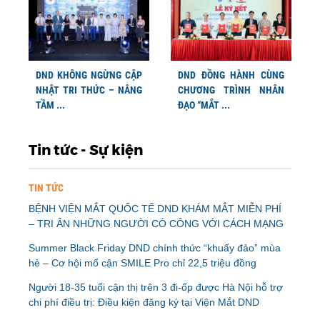
DND KHÔNG NGỪNG CẬP
DND ĐỒNG HÀNH CÙNG
NHẬT TRI THỨC – NÂNG
CHƯƠNG TRÌNH NHÂN
TẦM ...
ĐẠO “MẮT ...
Tin tức - Sự kiện
TIN TỨC
BỆNH VIỆN MẮT QUỐC TẾ DND KHÁM MẮT MIỄN PHÍ
– TRI ÂN NHỮNG NGƯỜI CÓ CÔNG VỚI CÁCH MẠNG
Summer Black Friday DND chính thức “khuấy đảo” mùa
hè – Cơ hội mổ cận SMILE Pro chỉ 22,5 triệu đồng
Người 18-35 tuổi cận thị trên 3 đi-ốp được Hà Nội hỗ trợ
chi phí điều trị: Điều kiện đăng ký tại Viện Mắt DND