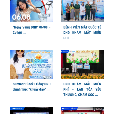
“Ngày Vàng DND” 06/08 –
BỆNH VIỆN MẮT QUỐC TẾ
Cơ hội ...
DND KHÁM MẮT MIỄN
PHÍ – ...
Summer Black Friday DND
DND KHÁM MẮT MIỄN
chính thức “khuấy đảo” ...
PHÍ – LAN TỎA YÊU
THƯƠNG, CHĂM SÓC ...