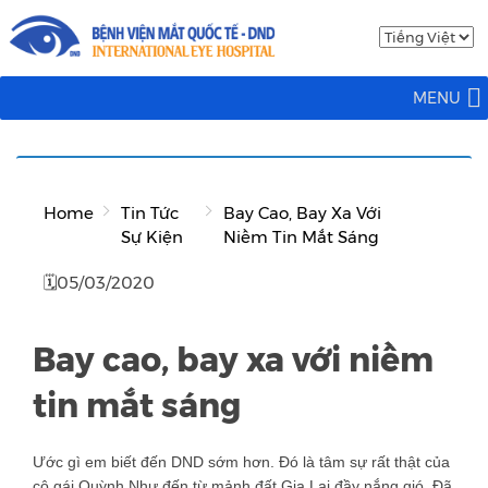
MENU
Home
Tin Tức
Bay Cao, Bay Xa Với
Sự Kiện
Niềm Tin Mắt Sáng
🗓05/03/2020
Bay cao, bay xa với niềm
tin mắt sáng
Ước gì em biết đến DND sớm hơn. Đó là tâm sự rất thật của
cô gái Quỳnh Như đến từ mảnh đất Gia Lai đầy nắng gió. Đã