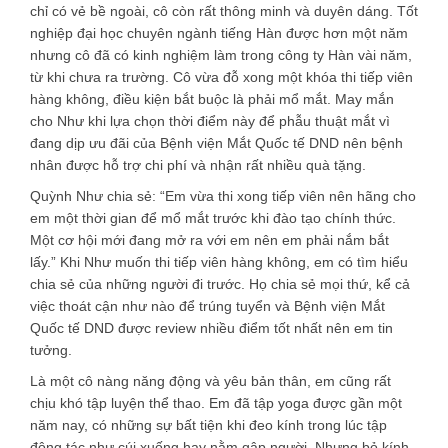
chỉ có vẻ bề ngoài, cô còn rất thông minh và duyên dáng. Tốt
nghiệp đại học chuyên ngành tiếng Hàn được hơn một năm
nhưng cô đã có kinh nghiệm làm trong công ty Hàn vài năm,
từ khi chưa ra trường. Cô vừa đỗ xong một khóa thi tiếp viên
hàng không, điều kiện bắt buộc là phải mổ mắt. May mắn
cho Như khi lựa chọn thời điểm này để phẫu thuật mắt vì
đang dịp ưu đãi của Bệnh viện Mắt Quốc tế DND nên bệnh
nhân được hỗ trợ chi phí và nhận rất nhiều quà tặng.
Quỳnh Như chia sẻ: “Em vừa thi xong tiếp viên nên hãng cho
em một thời gian để mổ mắt trước khi đào tạo chính thức.
Một cơ hội mới đang mở ra với em nên em phải nắm bắt
lấy.” Khi Như muốn thi tiếp viên hàng không, em có tìm hiểu
chia sẻ của những người đi trước. Họ chia sẻ mọi thứ, kể cả
việc thoát cận như nào để trúng tuyển và Bệnh viện Mắt
Quốc tế DND được review nhiều điểm tốt nhất nên em tin
tưởng.
Là một cô nàng năng động và yêu bản thân, em cũng rất
chịu khó tập luyện thể thao. Em đã tập yoga được gần một
năm nay, có những sự bất tiện khi đeo kính trong lúc tập
động tác như cúi xuống hay nằm gập người. Nhưng bỏ kính