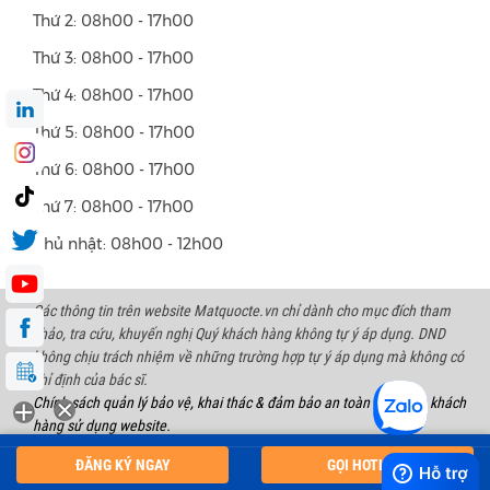
Thứ 2: 08h00 - 17h00
Thứ 3: 08h00 - 17h00
Thứ 4: 08h00 - 17h00
Thứ 5: 08h00 - 17h00
Thứ 6: 08h00 - 17h00
Thứ 7: 08h00 - 17h00
Chủ nhật: 08h00 - 12h00
Các thông tin trên website Matquocte.vn chỉ dành cho mục đích tham
khảo, tra cứu, khuyến nghị Quý khách hàng không tự ý áp dụng. DND
không chịu trách nhiệm về những trường hợp tự ý áp dụng mà không có
chỉ định của bác sĩ.
Chính sách quản lý bảo vệ, khai thác & đảm bảo an toàn thông tin khách
hàng sử dụng website.
Copyright 2023 International Eye Hospital | All right reserved. Address:
ĐĂNG KÝ NGAY
GỌI HOTLINE
128 Bùi Thị Xuân Str, Hà Nội.