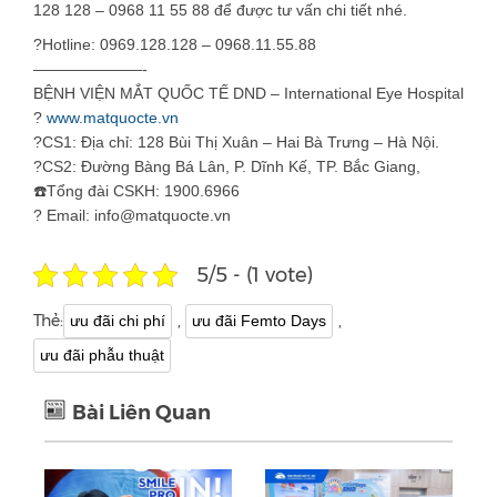
128 128 – 0968 11 55 88 để được tư vấn chi tiết nhé.
?
Hotline: 0969.128.128 – 0968.11.55.88
———————-
BỆNH VIỆN MẮT QUỐC TẾ DND – International Eye Hospital
?
www.matquocte.vn
?
CS1: Địa chỉ: 128 Bùi Thị Xuân – Hai Bà Trưng – Hà Nội.
?
CS2: Đường Bàng Bá Lân, P. Dĩnh Kế, TP. Bắc Giang,
☎️
Tổng đài CSKH: 1900.6966
?
Email: info@matquocte.vn
5/5 - (1 vote)
Thẻ:
,
,
ưu đãi chi phí
ưu đãi Femto Days
ưu đãi phẫu thuật
Bài Liên Quan