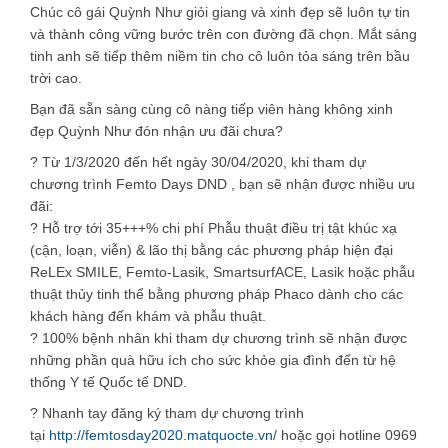
Chúc cô gái Quỳnh Như giỏi giang và xinh đẹp sẽ luôn tự tin
và thành công vững bước trên con đường đã chọn. Mắt sáng
tinh anh sẽ tiếp thêm niềm tin cho cô luôn tỏa sáng trên bầu
trời cao.
Bạn đã sẵn sàng cùng cô nàng tiếp viên hàng không xinh
đẹp Quỳnh Như đón nhận ưu đãi chưa?
?
Từ 1/3/2020 đến hết ngày 30/04/2020, khi tham dự
chương trình Femto Days DND , bạn sẽ nhận được nhiều ưu
đãi:
?
Hỗ trợ tới 35+++% chi phí Phẫu thuật điều trị tật khúc xạ
(cận, loạn, viễn) & lão thị bằng các phương pháp hiện đại
ReLEx SMILE, Femto-Lasik, SmartsurfACE, Lasik hoặc phẫu
thuật thủy tinh thể bằng phương pháp Phaco dành cho các
khách hàng đến khám và phẫu thuật.
?
100% bệnh nhân khi tham dự chương trình sẽ nhận được
những phần quà hữu ích cho sức khỏe gia đình đến từ hệ
thống Y tế Quốc tế DND.
?
Nhanh tay đăng ký tham dự chương trình
tại
http://femtosday2020.matquocte.vn/
hoặc gọi hotline 0969