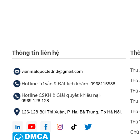
Thông tin liên hệ
Thờ
Thứ 
vienmatquoctednd@gmail.com
Thứ 
Hotline Tư vấn & Đặt lịch khám:
0968115588
Thứ 
Hotline CSKH & Giải quyết khiếu nại:
0969.128.128
Thứ 
Thứ 
126-128 Bùi Thị Xuân, P. Hai Bà Trưng, Tp Hà Nội.
Thứ 
Chủ 