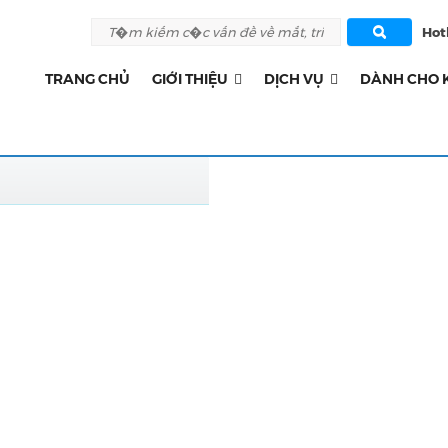
Hotl
TRANG CHỦ
GIỚI THIỆU
DỊCH VỤ
DÀNH CHO 