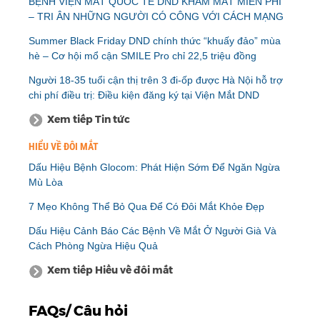
BỆNH VIỆN MẮT QUỐC TẾ DND KHÁM MẮT MIỄN PHÍ
– TRI ÂN NHỮNG NGƯỜI CÓ CÔNG VỚI CÁCH MẠNG
Summer Black Friday DND chính thức “khuấy đảo” mùa
hè – Cơ hội mổ cận SMILE Pro chỉ 22,5 triệu đồng
Người 18-35 tuổi cận thị trên 3 đi-ốp được Hà Nội hỗ trợ
chi phí điều trị: Điều kiện đăng ký tại Viện Mắt DND
Xem tiếp Tin tức
HIỂU VỀ ĐÔI MẮT
Dấu Hiệu Bệnh Glocom: Phát Hiện Sớm Để Ngăn Ngừa
Mù Lòa
7 Mẹo Không Thể Bỏ Qua Để Có Đôi Mắt Khỏe Đẹp
Dấu Hiệu Cảnh Báo Các Bệnh Về Mắt Ở Người Già Và
Cách Phòng Ngừa Hiệu Quả
Xem tiếp Hiểu về đôi mắt
FAQs/ Câu hỏi